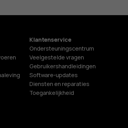
Klantenservice
Ondersteuningscentrum
tvoeren
Veelgestelde vragen
Gebruikershandleidingen
naleving
Software-updates
es
Diensten en reparaties
Toegankelijkheid
ones
s