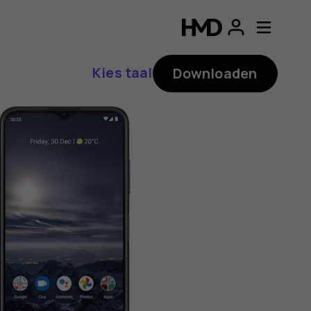
ding
p
Kies taal
Downloaden