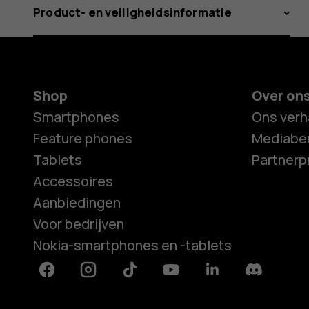
Product- en veiligheidsinformatie
Shop
Over on
Smartphones
Ons verh
Feature phones
Mediaber
Tablets
Partner
Accessoires
Aanbiedingen
Voor bedrijven
Nokia-smartphones en -tablets
Facebook
Instagram
Tiktok
Youtube
Linkedin
Discord