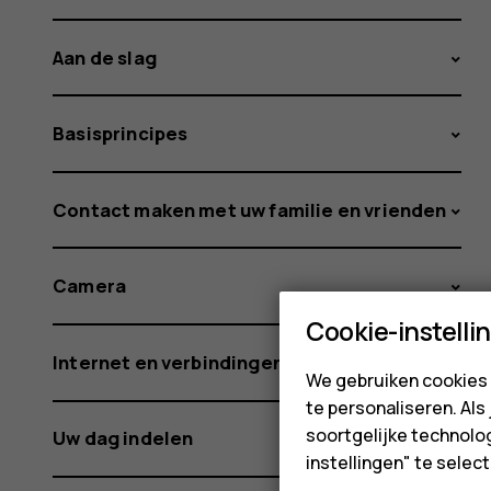
Aan de slag
Basisprincipes
Contact maken met uw familie en vrienden
Camera
Cookie-instelli
Internet en verbindingen
We gebruiken cookies 
te personaliseren. Als
soortgelijke technolog
Uw dag indelen
instellingen" te sele