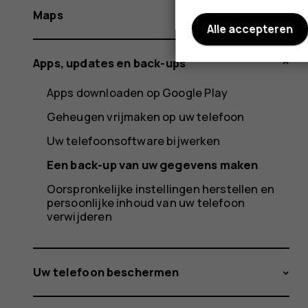
Maps
Alle accepteren
Apps, updates en back-ups
Apps downloaden op Google Play
Geheugen vrijmaken op uw telefoon
Uw telefoonsoftware bijwerken
Een back-up van uw gegevens maken
Oorspronkelijke instellingen herstellen en
persoonlijke inhoud van uw telefoon
verwijderen
Uw telefoon beschermen