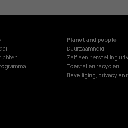
s
Planet and people
aal
Duurzaamheid
ichten
Zelf een herstelling ui
programma
Toestellen recyclen
Beveiliging, privacy en 
Smartphon
Feature ph
Accessoire