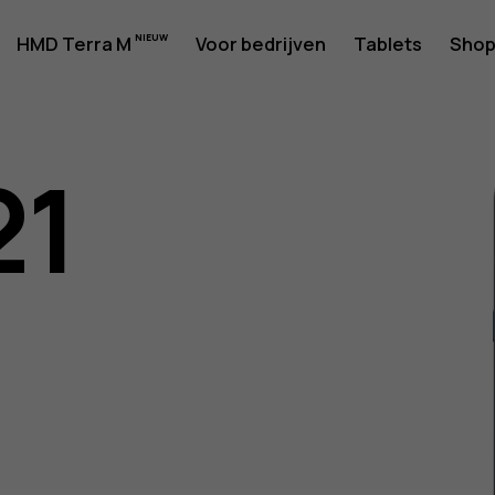
rshandlei
HMD Terra M
Voor bedrijven
Tablets
Sho
21