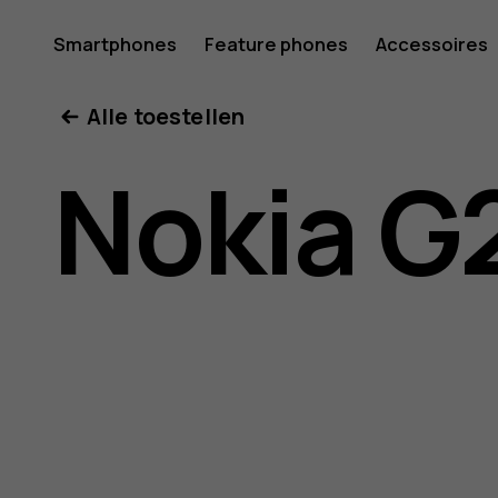
Gebruike
Smartphones
Feature phones
Accessoires
Mijn account
Alle toestellen
voor
Nokia G
Nokia
G21