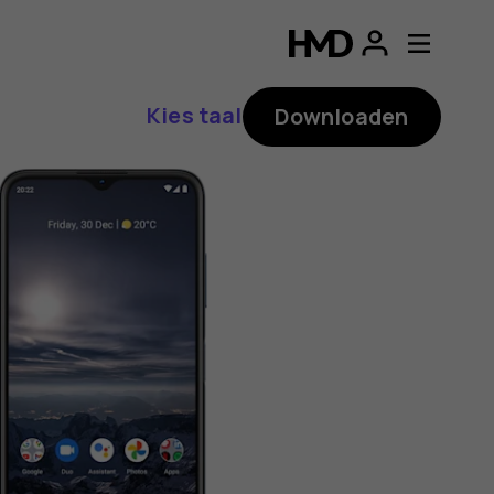
ding
p
Kies taal
Downloaden