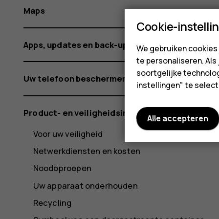
Maps
Cookie-instelli
Apps, updates en back-ups
We gebruiken cookies 
te personaliseren. Als
soortgelijke technolog
Uw telefoon beschermen
instellingen" te sele
Product- en veiligheidsinformatie
Alle accepteren
Voor uw veiligheid
Netwerkdiensten en kosten
Noodoproepen
Uw apparaat onderhouden
Recycling