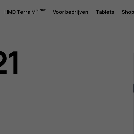
rshandlei
HMD Terra M
Voor bedrijven
Tablets
Sho
21