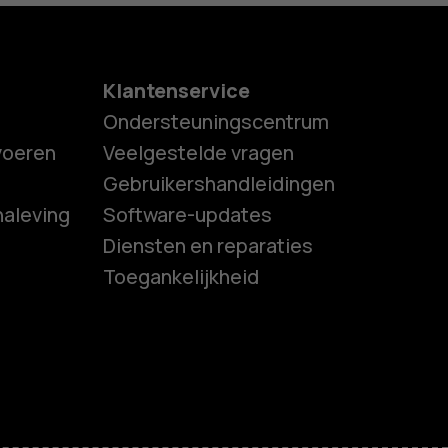
Klantenservice
Ondersteuningscentrum
tvoeren
Veelgestelde vragen
Gebruikershandleidingen
naleving
Software-updates
es
Diensten en reparaties
Toegankelijkheid
ones
s