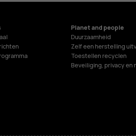
s
Planet and people
aal
Duurzaamheid
ichten
Zelf een herstelling ui
programma
Toestellen recyclen
Beveiliging, privacy en 
Smartphon
Feature ph
Accessoire