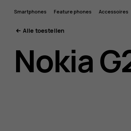
Gebruike
Smartphones
Feature phones
Accessoires
Mijn account
Alle toestellen
voor
Nokia G
Nokia
G21