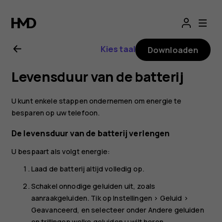
Gebruikershandle
voor
Kies taal
Downloaden
Nokia
Levensduur van de batterij
G21
U kunt enkele stappen ondernemen om energie te
besparen op uw telefoon.
De levensduur van de batterij verlengen
U bespaart als volgt energie:
Laad de batterij altijd volledig op.
Schakel onnodige geluiden uit, zoals
aanraakgeluiden. Tik op
Instellingen
>
Geluid
>
Geavanceerd
, en selecteer onder
Andere geluiden
en trillingen
welke geluiden u wilt horen.