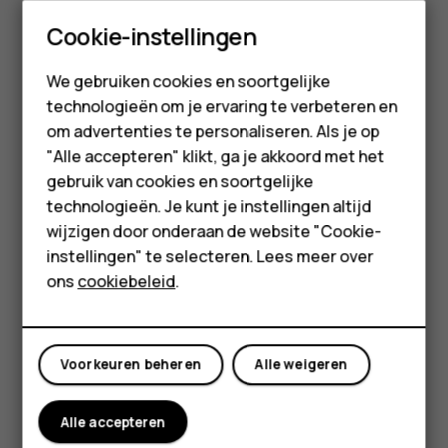
Maak selectief gebruik van netwerkverbindingen:
Cookie-instellingen
Smartphones
schakel Bluetooth alleen in wanneer dat nodig is.
Gebruik een Wifi-verbinding in plaats van een
We gebruiken cookies en soortgelijke
Feature phones
mobiele internetverbinding om verbinding te maken
technologieën om je ervaring te verbeteren en
met internet. Stop het scannen van uw telefoon naar
om advertenties te personaliseren. Als je op
Accessoires
beschikbare draadloze netwerken. Tik op
"Alle accepteren" klikt, ga je akkoord met het
Instellingen
>
Netwerk en internet
>
Wifi
en schakel
HMD Terra M
gebruik van cookies en soortgelijke
Wifi
uit. Als u naar muziek luistert of uw telefoon
technologieën. Je kunt je instellingen altijd
Voor bedrijven
voor andere dingen gebruikt, maar niet wilt bellen of
wijzigen door onderaan de website "Cookie-
worden gebeld, schakelt u de vliegtuigmodus in. Tik
instellingen" te selecteren. Lees meer over
Tablets
op
Instellingen
>
Netwerk en internet
>
ons
cookiebeleid
.
Vliegtuigmodus
. In de vliegtuigmodus worden
verbindingen met mobiele netwerken verbroken en
Mijn account
worden de draadloze functies van uw apparaat
uitgeschakeld.
Voorkeuren beheren
Alle weigeren
Alle accepteren