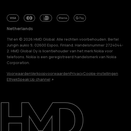
Netherlands
TM en © 2026 HMD Global. Alle rechten voorbehouden. Bertel
Jungin aukio 9, 02600 Espoo, Finland. Handelsnummer 2724044-
2. HMD Global Oy is licentiehouder van het merk Nokia voor
telefoons. Nokia is een geregistreerd handelsmerk van Nokia
Corporation.
Voorwaarden
Verkoopvoorwaarden
Privacy
Cookie-instellingen
Ethiek
Speak Up channel
Over ons
Herstellen, hergebruiken, recyclen
Duurzaamheid
Klantenservice
Netherlands