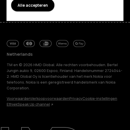
Alle accepteren
Netherlands
TM en © 2026 HMD Global. Alle rechten voorbehouden. Bertel
Jungin aukio 9, 02600 Espoo, Finland. Handelsnummer 2724044-
2. HMD Global Oy is licentiehouder van het merk Nokia voor
telefoons. Nokia is een geregistreerd handelsmerk van Nokia
Corporation.
Voorwaarden
Verkoopvoorwaarden
Privacy
Cookie-instellingen
Ethiek
Speak Up channel
Over ons
Herstellen, hergebruiken, recyclen