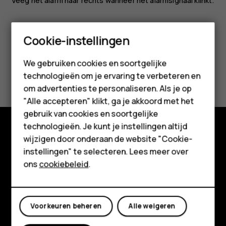
Veeg het alarm naar rechts wanneer het alarmsignaal klinkt.
Smartphones
Cookie-instellingen
Feature phones
We gebruiken cookies en soortgelijke
Was deze informatie nuttig?
technologieën om je ervaring te verbeteren en
Accessoires
om advertenties te personaliseren. Als je op
Ja
Nee
HMD Terra M
"Alle accepteren" klikt, ga je akkoord met het
gebruik van cookies en soortgelijke
Voor bedrijven
technologieën. Je kunt je instellingen altijd
wijzigen door onderaan de website "Cookie-
Tablets
Shop
instellingen" te selecteren. Lees meer over
Shop
Over ons
ons
cookiebeleid
.
Planet and people
Mijn account
Klantenservice
Voorkeuren beheren
Alle weigeren
Facebook
Instagram
Tiktok
Youtube
Linkedin
Discord