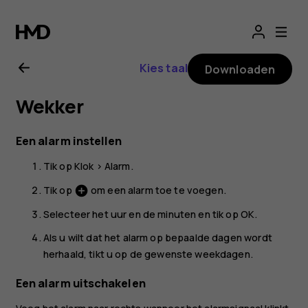
Gebruikershandle
voor
Kies taal
Downloaden
Nokia
Wekker
G21
Een alarm instellen
Tik op
Klok
>
Alarm
.
Tik op
om een alarm toe te voegen.
add_circle
Selecteer het uur en de minuten en tik op
OK
.
Als u wilt dat het alarm op bepaalde dagen wordt
herhaald, tikt u op de gewenste weekdagen.
Een alarm uitschakelen