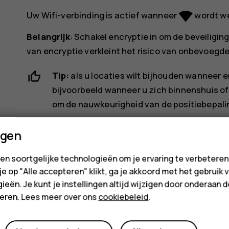
network_wifi
Uw Wifi-verbinding is actief wanneer
wordt we
Belangrijk
: Schakel encryptie in om de beveiligin
van encryptie verkleint het risico van onbevoegd
Tip:
als u locaties wilt bijhouden wanneer e
bijvoorbeeld wanneer u zich binnenshuis of
om de nauwkeurigheid van de positiebepali
ngen
en soortgelijke technologieën om je ervaring te verbetere
 je op "Alle accepteren" klikt, ga je akkoord met het gebruik 
ieën. Je kunt je instellingen altijd wijzigen door onderaan 
Was deze informatie nuttig?
cteren. Lees meer over ons
cookiebeleid
.
Ja
Nee