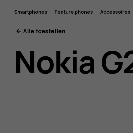
Gebruike
Smartphones
Feature phones
Accessoires
Mijn account
Alle toestellen
voor
Nokia G
Nokia
G21