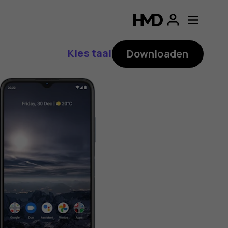
ding
p
Kies taal
Downloaden