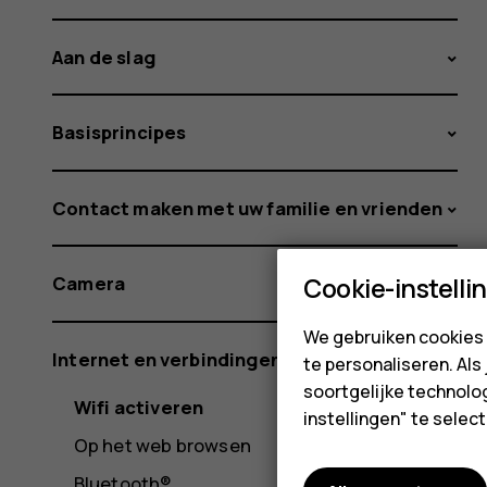
Aan de slag
Basisprincipes
Contact maken met uw familie en vrienden
Cookie-instelli
Camera
We gebruiken cookies 
Internet en verbindingen
te personaliseren. Als
soortgelijke technolog
Wifi activeren
instellingen" te sele
Op het web browsen
Bluetooth®