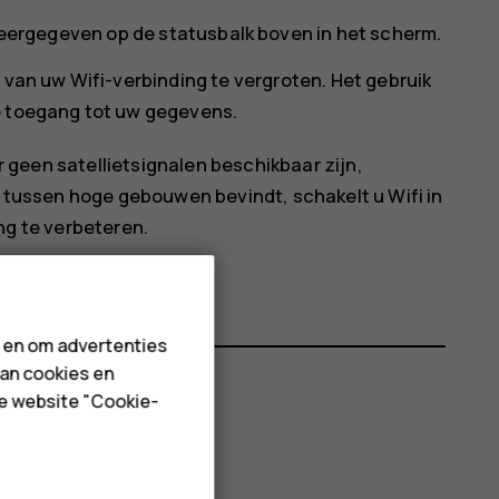
ergegeven op de statusbalk boven in het scherm.
g van uw Wifi-verbinding te vergroten. Het gebruik
e toegang tot uw gegevens.
r geen satellietsignalen beschikbaar zijn,
 tussen hoge gebouwen bevindt, schakelt u Wifi in
ng te verbeteren.
n en om advertenties
van cookies en
de website "Cookie-