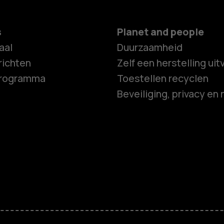
s
Planet and people
aal
Duurzaamheid
ichten
Zelf een herstelling ui
programma
Toestellen recyclen
Beveiliging, privacy en 
Smartphon
Feature ph
Accessoire
HMD Terra 