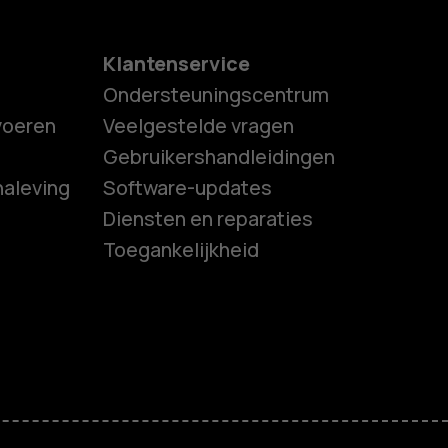
Klantenservice
Ondersteuningscentrum
tvoeren
Veelgestelde vragen
Gebruikershandleidingen
naleving
Software-updates
es
Diensten en reparaties
Toegankelijkheid
ones
s
M