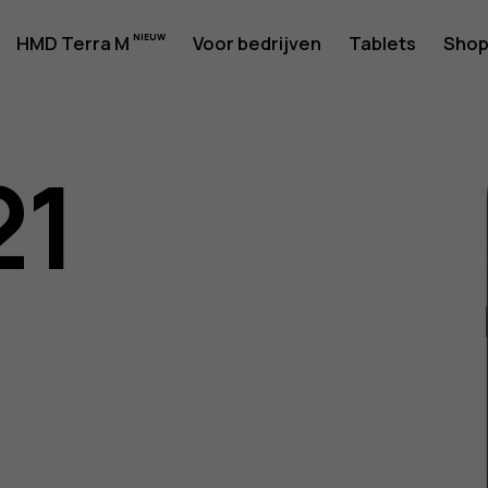
rshandlei
HMD Terra M
Voor bedrijven
Tablets
Sho
21