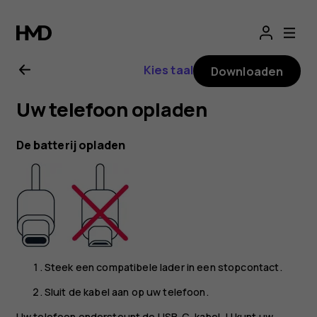
Gebruikershandle
voor
Kies taal
Downloaden
Nokia
Uw telefoon opladen
G21
De batterij opladen
Steek een compatibele lader in een stopcontact.
Sluit de kabel aan op uw telefoon.
Uw telefoon ondersteunt de USB-C-kabel. U kunt uw