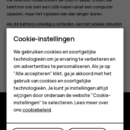
telefoon ook met een USB-kabel vanaf een computer
opladen, maar het opladen kan dan langer duren.
Als de batterij volledig is ontladen, kan het enkele minuten
duren voordat de batterij-indicator wordt weergegeven.
Smartphones
Cookie-instellingen
Feature phones
We gebruiken cookies en soortgelijke
technologieën om je ervaring te verbeteren en
Accessoires
om advertenties te personaliseren. Als je op
Was deze informatie nuttig?
HMD Terra M
"Alle accepteren" klikt, ga je akkoord met het
gebruik van cookies en soortgelijke
Voor bedrijven
Ja
Nee
technologieën. Je kunt je instellingen altijd
wijzigen door onderaan de website "Cookie-
Tablets
instellingen" te selecteren. Lees meer over
Shop
ons
cookiebeleid
.
Shop
Over ons
Mijn account