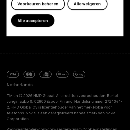
Voorkeuren beheren
Alle weigeren
Planet and people
Klantenservice
Alle accepteren
Facebook
Instagram
Tiktok
Youtube
Linkedin
Discord
Netherlands
TM en © 2026 HMD Global. Alle rechten voorbehouden. Bertel
Jungin aukio 9, 02600 Espoo, Finland. Handelsnummer 2724044-
2. HMD Global Oy is licentiehouder van het merk Nokia voor
telefoons. Nokia is een geregistreerd handelsmerk van Nokia
Corporation.
Voorwaarden
Verkoopvoorwaarden
Privacy
Cookie-instellingen