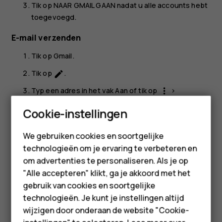
Tik op
NAAR GMAIL GAAN
nadat u alle accounts hebt
toegevoegd.
E-mail verzenden
Tik op
Gmail
.
Tik op
.
create
Typ een adres in het vak
Aan
of tik op
>
more_vert
Contacten selecteren
.
Smartphones
Cookie-instellingen
Typ het onderwerp van het bericht en de
Feature phones
berichttekst.
We gebruiken cookies en soortgelijke
technologieën om je ervaring te verbeteren en
Tik op
.
send
Accessoires
om advertenties te personaliseren. Als je op
HMD Terra M
"Alle accepteren" klikt, ga je akkoord met het
gebruik van cookies en soortgelijke
Voor bedrijven
technologieën. Je kunt je instellingen altijd
wijzigen door onderaan de website "Cookie-
Tablets
Was deze informatie nuttig?