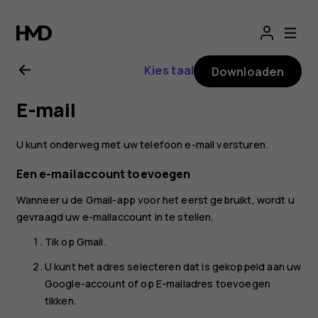
Gebruikershandle
voor
Kies taal
Downloaden
Nokia
E-mail
G21
U kunt onderweg met uw telefoon e-mail versturen.
Een e-mailaccount toevoegen
Wanneer u de Gmail-app voor het eerst gebruikt, wordt u
gevraagd uw e-mailaccount in te stellen.
Tik op
Gmail
.
U kunt het adres selecteren dat is gekoppeld aan uw
Google-account of op
E-mailadres toevoegen
tikken.