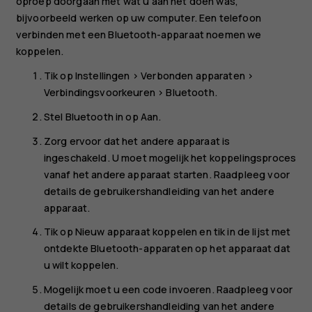
oproep doorgaan met wat u aan het doen was,
bijvoorbeeld werken op uw computer. Een telefoon
verbinden met een Bluetooth-apparaat noemen we
koppelen.
Tik op
Instellingen
>
Verbonden apparaten
>
Verbindingsvoorkeuren
>
Bluetooth
.
Stel
Bluetooth
in op
Aan
.
Zorg ervoor dat het andere apparaat is
ingeschakeld. U moet mogelijk het koppelingsproces
vanaf het andere apparaat starten. Raadpleeg voor
details de gebruikershandleiding van het andere
apparaat.
Tik op
Nieuw apparaat koppelen
en tik in de lijst met
ontdekte Bluetooth-apparaten op het apparaat dat
u wilt koppelen.
Mogelijk moet u een code invoeren. Raadpleeg voor
details de gebruikershandleiding van het andere