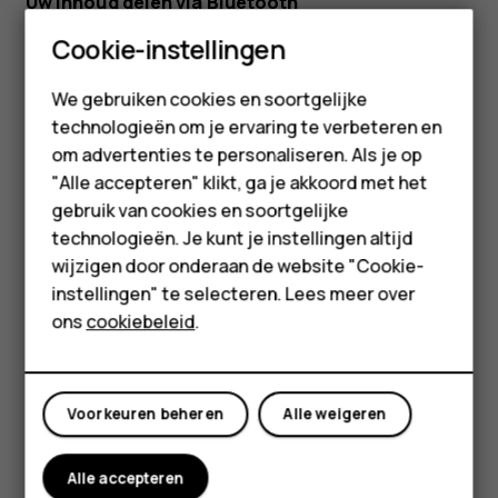
Uw inhoud delen via Bluetooth
Smartphones
Cookie-instellingen
Wanneer u foto's of andere content met vrienden wilt
delen, kunt u Bluetooth gebruiken om deze naar hun
Feature phones
telefoons te verzenden.
We gebruiken cookies en soortgelijke
technologieën om je ervaring te verbeteren en
Accessoires
U kunt meer dan één Bluetooth-verbinding tegelijkertijd
om advertenties te personaliseren. Als je op
gebruiken. Zo kunt u terwijl u een Bluetooth-headset
HMD Terra M
"Alle accepteren" klikt, ga je akkoord met het
gebruikt ook nog iets naar een andere telefoon
gebruik van cookies en soortgelijke
verzenden.
Voor bedrijven
technologieën. Je kunt je instellingen altijd
Tik op
Instellingen
>
Verbonden apparaten
>
wijzigen door onderaan de website "Cookie-
Tablets
Verbindingsvoorkeuren
>
Bluetooth
.
instellingen" te selecteren. Lees meer over
Shop
Zorg ervoor dat Bluetooth op beide telefoons is
ons
cookiebeleid
.
ingeschakeld en dat de telefoons elkaar kunnen
zien.
Mijn account
Ga naar de inhoud die u wilt verzenden en tik op
share
Voorkeuren beheren
Alle weigeren
>
Bluetooth
.
Tik in de lijst met gevonden Bluetooth-apparaten op
Alle accepteren