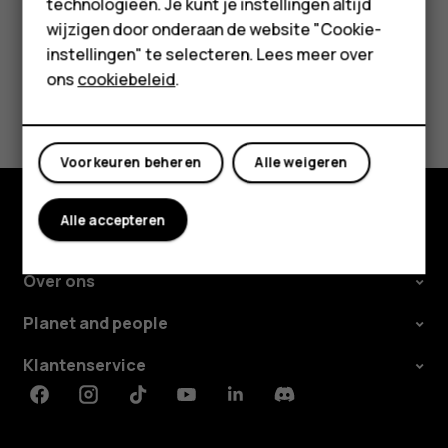
Voor bedrijven
technologieën. Je kunt je instellingen altijd
wijzigen door onderaan de website "Cookie-
Tablets
instellingen" te selecteren. Lees meer over
Shop
ons
cookiebeleid
.
Was deze informatie nuttig?
Mijn account
Ja
Nee
Voorkeuren beheren
Alle weigeren
Alle accepteren
Shop
Over ons
Planet and people
Klantenservice
Facebook
Instagram
Tiktok
Youtube
Linkedin
Discord