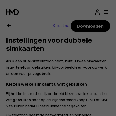
Gebruikershandle
voor
Kies taal
Downloaden
Nokia
Instellingen voor dubbele
G21
simkaarten
Als u een dual-simtelefoon hebt, kunt u twee simkaarten
in uw telefoon gebruiken, bijvoorbeeld één voor uw werk
en één voor privégebruik.
Kiezen welke simkaart u wilt gebruiken
Bij het bellen kunt u bijvoorbeeld kiezen welke simkaart u
wilt gebruiken door op de bijbehorende knop SIM 1 of SIM
2 te tikken nadat u het nummer hebt gekozen.
Uw telefoon geeft de netwerkstatus voor beide