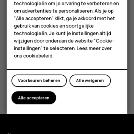
technologieën om je ervaring te verbeteren en
Accessoires
Schakel de oproepbeperkingen in uw telefoon, zoals
om advertenties te personaliseren. Als je op
het blokkeren van oproepen, vaste nummers of
HMD Terra M
"Alle accepteren" klikt, ga je akkoord met het
beperkte groep gebruikers uit.
gebruik van cookies en soortgelijke
Voor bedrijven
technologieën. Je kunt je instellingen altijd
Als het mobiele netwerk niet beschikbaar is, kunt u
wijzigen door onderaan de website "Cookie-
ook proberen een internetoproep tot stand brengen
Tablets
instellingen" te selecteren. Lees meer over
als u toegang tot internet hebt.
Shop
ons
cookiebeleid
.
Mijn account
Voorkeuren beheren
Alle weigeren
Was deze informatie nuttig?
Alle accepteren
Ja
Nee