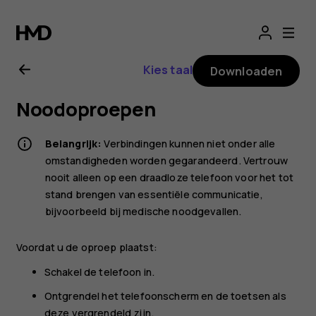
Gebruikershandle
voor
Kies taal
Downloaden
Nokia
Noodoproepen
G21
Belangrijk:
Verbindingen kunnen niet onder alle
omstandigheden worden gegarandeerd. Vertrouw
nooit alleen op een draadloze telefoon voor het tot
stand brengen van essentiële communicatie,
bijvoorbeeld bij medische noodgevallen.
Voordat u de oproep plaatst:
Schakel de telefoon in.
Ontgrendel het telefoonscherm en de toetsen als
deze vergrendeld zijn.