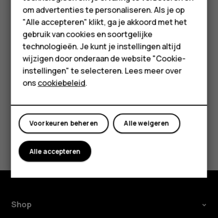
Accessoires
om advertenties te personaliseren. Als je op
beginpunt.
HMD Terra M
"Alle accepteren" klikt, ga je akkoord met het
Tik op
Starten
om het navigeren te starten.
gebruik van cookies en soortgelijke
Voor bedrijven
De route wordt op de kaart weergegeven, samen met een
technologieën. Je kunt je instellingen altijd
schatting van hoe lang het duurt om daar te komen. Tik op
wijzigen door onderaan de website "Cookie-
Tablets
Stappen
voor een gedetailleerde routebeschrijving.
instellingen" te selecteren. Lees meer over
Shop
ons
cookiebeleid
.
Mijn account
Voorkeuren beheren
Alle weigeren
Was deze informatie nuttig?
Alle accepteren
Ja
Nee
Shop