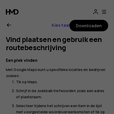
Gebruikershandle
voor
Kies taal
Downloaden
Nokia
Vind plaatsen en gebruik een
G21
routebeschrijving
Een plek vinden
Met
Google Maps
kunt u specifieke locaties en bedrijven
zoeken.
Tik op
Maps
.
Schrijf in de zoekbalk trefwoorden zoals een adres
of plaatsnaam.
Selecteer tijdens het schrijven een item in de lijst
met voorgestelde woordovereenkomsten of tik op