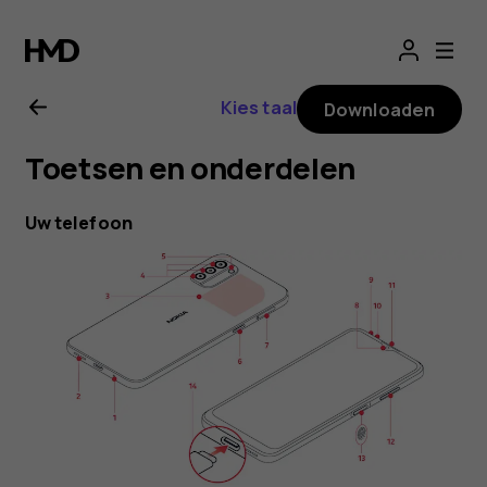
Gebruikershandle
voor
Kies taal
Downloaden
Nokia
Toetsen en onderdelen
G21
Uw telefoon