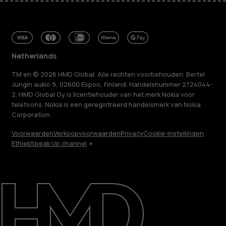
Netherlands
TM en © 2026 HMD Global. Alle rechten voorbehouden. Bertel
Jungin aukio 9, 02600 Espoo, Finland. Handelsnummer 2724044-
2. HMD Global Oy is licentiehouder van het merk Nokia voor
telefoons. Nokia is een geregistreerd handelsmerk van Nokia
Corporation.
Voorwaarden
Verkoopvoorwaarden
Privacy
Cookie-instellingen
Ethiek
Speak Up channel
Over ons
Herstellen, hergebruiken, recyclen
Duurzaamheid
Klantenservice