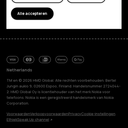
Klantenservice
Alle accepteren
Facebook
Instagram
Tiktok
Youtube
Linkedin
Discord
Netherlands
TM en © 2026 HMD Global. Alle rechten voorbehouden. Bertel
Jungin aukio 9, 02600 Espoo, Finland. Handelsnummer 2724044-
2. HMD Global Oy is licentiehouder van het merk Nokia voor
telefoons. Nokia is een geregistreerd handelsmerk van Nokia
Corporation.
Voorwaarden
Verkoopvoorwaarden
Privacy
Cookie-instellingen
Ethiek
Speak Up channel