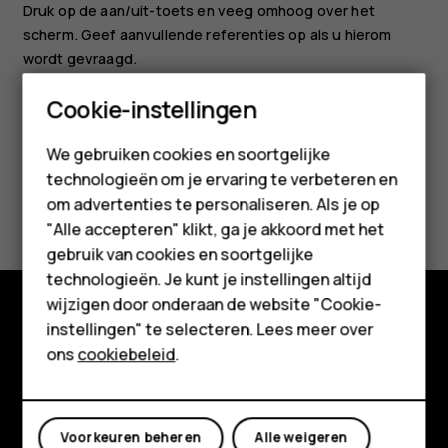
Druk op de aan/uit-toets en veeg omhoog over het
scherm. Geef aanvullende referenties op als u hierom
wordt gevraagd.
Smartphones
Cookie-instellingen
Feature phones
We gebruiken cookies en soortgelijke
technologieën om je ervaring te verbeteren en
Accessoires
Was deze informatie nuttig?
om advertenties te personaliseren. Als je op
HMD Terra M
"Alle accepteren" klikt, ga je akkoord met het
Ja
Nee
gebruik van cookies en soortgelijke
Voor bedrijven
technologieën. Je kunt je instellingen altijd
wijzigen door onderaan de website "Cookie-
Tablets
instellingen" te selecteren. Lees meer over
Shop
Shop
ons
cookiebeleid
.
Over ons
Mijn account
Planet and people
Voorkeuren beheren
Alle weigeren