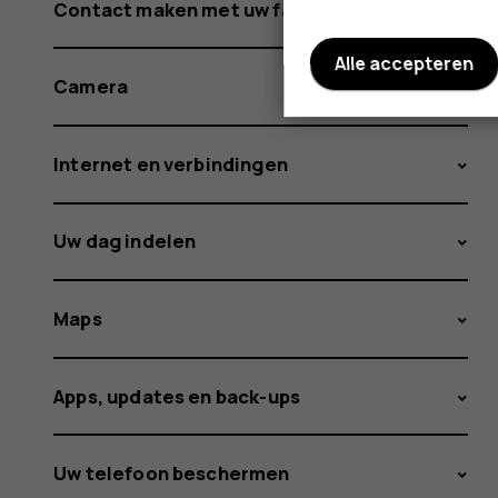
Contact maken met uw familie en vrienden
Alle accepteren
Camera
Internet en verbindingen
Uw dag indelen
Maps
Apps, updates en back-ups
Uw telefoon beschermen