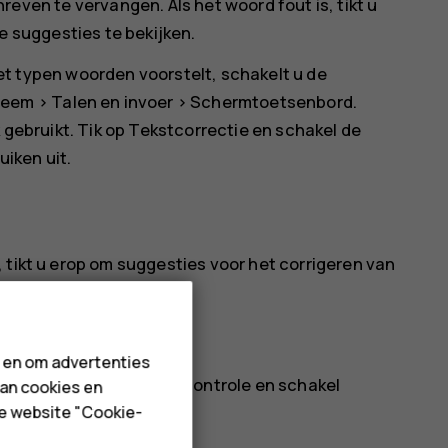
ven te vervangen. Als het woord fout is, tikt u
e suggesties te bekijken.
het typen woorden voorstelt, schakelt u de
teem
>
Talen en invoer
>
Schermtoetsenbord
.
gebruikt. Tik op
Tekstcorrectie
en schakel de
uiken uit.
 tikt u erop om suggesties voor het corrigeren van
n en om advertenties
Geavanceerd
>
Spellingcontrole
en schakel
van cookies en
de website "Cookie-