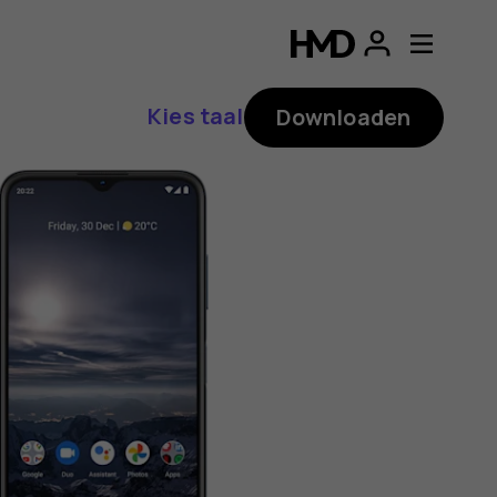
ding
p
Kies taal
Downloaden