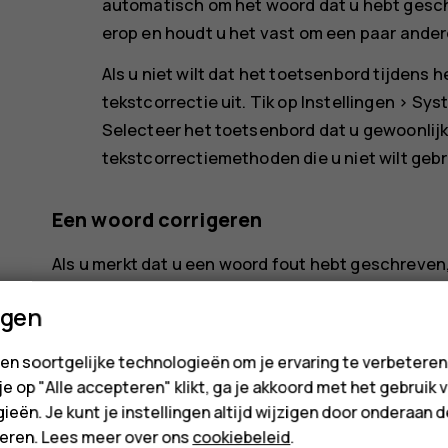
automatisch om het woord dat u hebt geschre
erop en houdt u het vast om een paar ander
Als u niet wilt dat het toetsenbord tijdens 
tekstcorrectie uit. Tik op
Instellingen
>
Sys
Selecteer het toetsenbord dat u gewoonlijk 
tekstcorrectiemethoden die u niet wilt gebr
Een woord corrigeren
Als u merkt dat u een woord fout hebt geschreven,
het woord te bekijken.
ngen
De spellingcontrole uitschakelen
en soortgelijke technologieën om je ervaring te verbetere
Tik op
Instellingen
>
Systeem
>
Talen en invoer
>
 je op "Alle accepteren" klikt, ga je akkoord met het gebruik 
ieën. Je kunt je instellingen altijd wijzigen door onderaan 
Spellingcontrole gebruiken
uit.
cteren. Lees meer over ons
cookiebeleid
.