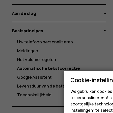
Aan de slag
Basisprincipes
Uw telefoon personaliseren
Meldingen
Het volume regelen
Automatische tekstcorrectie
Google Assistent
Cookie-instelli
Levensduur van de batterij
We gebruiken cookies 
Toegankelijkheid
te personaliseren. Als
soortgelijke technolog
instellingen" te sele