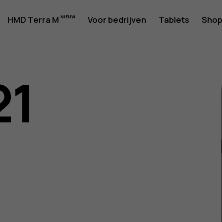
rshandlei
HMD Terra M
Voor bedrijven
Tablets
Sho
21