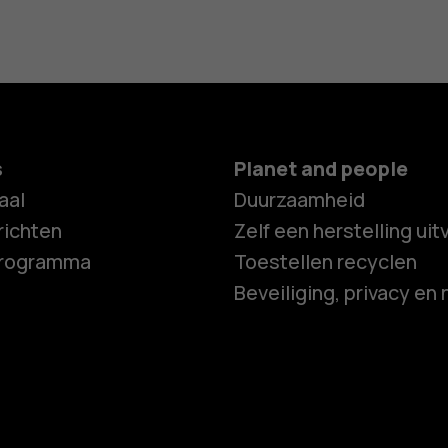
s
Planet and people
aal
Duurzaamheid
ichten
Zelf een herstelling ui
programma
Toestellen recyclen
Beveiliging, privacy en 
Smartphon
Feature ph