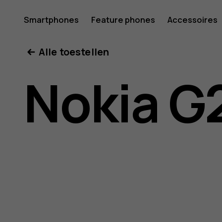
Gebruike
Smartphones
Feature phones
Accessoires
Mijn account
Alle toestellen
voor
Nokia G
Nokia
G21