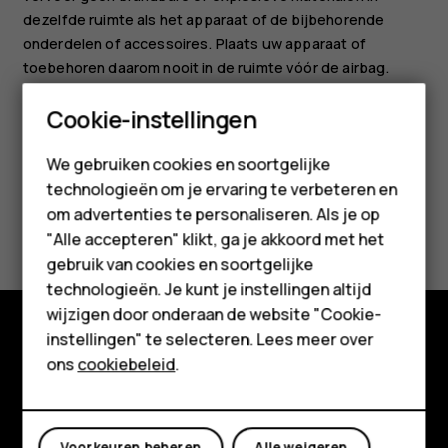
dezelfde ruimte als het apparaat of de bijbehorende
onderdelen of accessoires. Plaats uw apparaat of
toebehoren daarom nooit in de ruimte vóór de airbag.
Smartphones
Cookie-instellingen
Feature phones
We gebruiken cookies en soortgelijke
technologieën om je ervaring te verbeteren en
Accessoires
om advertenties te personaliseren. Als je op
Was deze informatie nuttig?
HMD Terra M
"Alle accepteren" klikt, ga je akkoord met het
gebruik van cookies en soortgelijke
Ja
Nee
Voor bedrijven
technologieën. Je kunt je instellingen altijd
wijzigen door onderaan de website "Cookie-
Tablets
instellingen" te selecteren. Lees meer over
Shop
Shop
ons
cookiebeleid
.
Over ons
Mijn account
Planet and people
Voorkeuren beheren
Alle weigeren