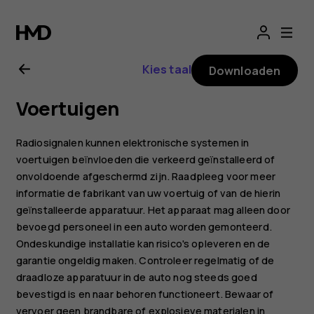
Gebruikershandle
voor
Kies taal
Downloaden
Nokia
Voertuigen
G21
Radiosignalen kunnen elektronische systemen in
voertuigen beïnvloeden die verkeerd geïnstalleerd of
onvoldoende afgeschermd zijn. Raadpleeg voor meer
informatie de fabrikant van uw voertuig of van de hierin
geïnstalleerde apparatuur. Het apparaat mag alleen door
bevoegd personeel in een auto worden gemonteerd.
Ondeskundige installatie kan risico's opleveren en de
garantie ongeldig maken. Controleer regelmatig of de
draadloze apparatuur in de auto nog steeds goed
bevestigd is en naar behoren functioneert. Bewaar of
vervoer geen brandbare of explosieve materialen in