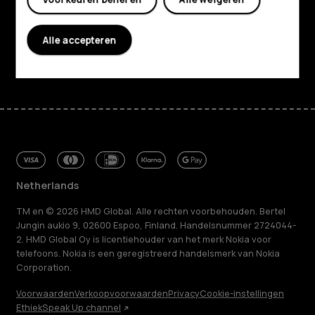
Klantenservice
Alle accepteren
Facebook
Instagram
Tiktok
Youtube
Linkedin
Discord
Netherlands
TM en © 2026 HMD Global. Alle rechten voorbehouden. Bertel
Jungin aukio 9, 02600 Espoo, Finland. Handelsnummer 2724044-
2. HMD Global Oy is licentiehouder van het merk Nokia voor
telefoons. Nokia is een geregistreerd handelsmerk van Nokia
Corporation.
Voorwaarden
Verkoopvoorwaarden
Privacy
Cookie-instellingen
Ethiek
Speak Up channel