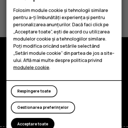
Folosim module cookie și tehnologii similare
Considerați utile aceste informații?
pentru a-ți îmbunătăți experiența și pentru
personalizarea anunțurilor. Dacă faci click pe
Da
Nu
„Acceptare toate”, ești de acord cu utilizarea
Smartphone-uri
modulelor cookie și a tehnologiilor similare.
Telefoane clasice
Poți modifica oricând setările selectând
„Setări module cookie” din partea de jos a site-
Accesorii
Explorează
ului. Află mai multe despre politica privind
modulele cookie
.
Tablete
Despre
Planet and people
Respingere toate
Asistență
Facebook
Instagram
Tiktok
Youtube
Linkedin
Discord
Gestionarea preferințelor
Acceptare toate