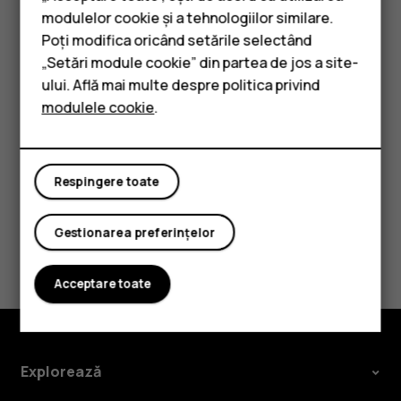
Smartphone-uri
Răspunsul la mesaje
modulelor cookie și a tehnologiilor similare.
Telefoane clasice
Atingeți
Mesaje
.
Poți modifica oricând setările selectând
„Setări module cookie” din partea de jos a site-
Atingeți mesajul la care doriți să răspundeți.
Accesorii
ului. Află mai multe despre politica privind
Scrieți răspunsul în caseta pentru text de sub mesaj
modulele cookie
.
Tablete
și atingeți
.
send
Respingere toate
Gestionarea preferințelor
Considerați utile aceste informații?
Acceptare toate
Da
Nu
Explorează