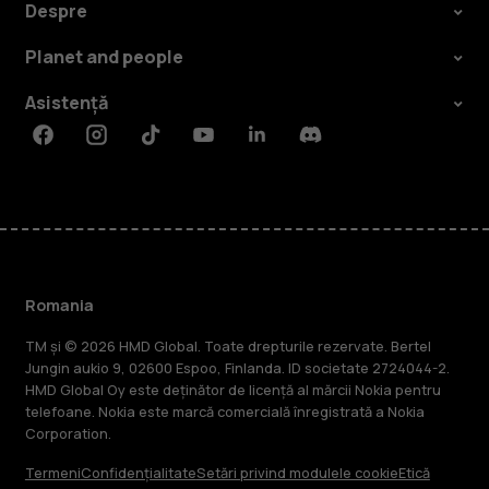
Despre
Planet and people
Asistență
Facebook
Instagram
Tiktok
Youtube
Linkedin
Discord
Romania
TM și © 2026 HMD Global. Toate drepturile rezervate. Bertel
Jungin aukio 9, 02600 Espoo, Finlanda. ID societate 2724044-2.
HMD Global Oy este deținător de licență al mărcii Nokia pentru
telefoane. Nokia este marcă comercială înregistrată a Nokia
Corporation.
Termeni
Confidențialitate
Setări privind modulele cookie
Etică