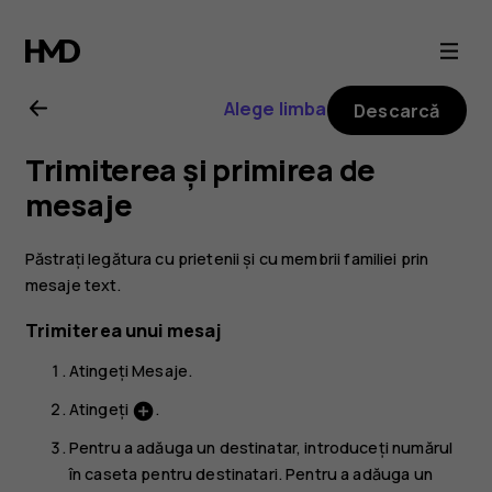
Ghid
de
Alege limba
Descarcă
utilizare
Trimiterea și primirea de
Nokia
mesaje
2.1
Păstrați legătura cu prietenii și cu membrii familiei prin
mesaje text.
Trimiterea unui mesaj
Atingeți
Mesaje
.
Atingeți
.
add_circle
Pentru a adăuga un destinatar, introduceți numărul
în caseta pentru destinatari. Pentru a adăuga un