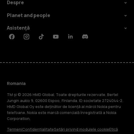
Despre
Planet and people
Asistență
Facebook
Instagram
Tiktok
Youtube
Linkedin
Discord
Romania
TM și © 2026 HMD Global. Toate drepturile rezervate. Bertel
Jungin aukio 9, 02600 Espoo, Finlanda. ID societate 2724044-2.
HMD Global Oy este deținător de licență al mărcii Nokia pentru
telefoane. Nokia este marcă comercială înregistrată a Nokia
Corporation.
Termeni
Confidențialitate
Setări privind modulele cookie
Etică