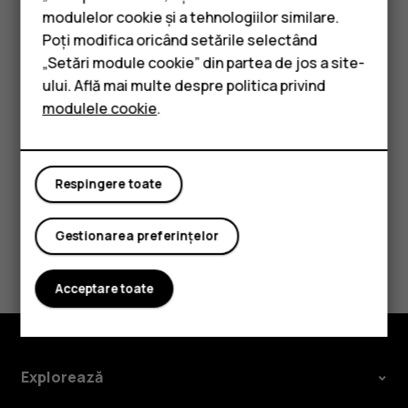
Smartphone-uri
Dacă telefonul dvs. anterior era Android, iar copierea de
modulelor cookie și a tehnologiilor similare.
Telefoane clasice
rezervă în contul Google este activată, vă puteți restaura
Poți modifica oricând setările selectând
setările pentru aplicații și parolele Wi-Fi.
„Setări module cookie” din partea de jos a site-
Accesorii
ului. Află mai multe despre politica privind
Atingeți
Setări
>
Sistem
>
Backup
.
modulele cookie
.
Tablete
Comutați
Backup în Google Drive
la
Activat
.
Respingere toate
Gestionarea preferințelor
Considerați utile aceste informații?
Acceptare toate
Da
Nu
Explorează