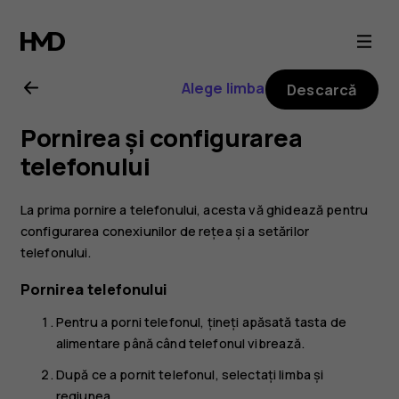
Ghid
de
Alege limba
Descarcă
utilizare
Pornirea și configurarea
Nokia
telefonului
2.1
La prima pornire a telefonului, acesta vă ghidează pentru
configurarea conexiunilor de rețea și a setărilor
telefonului.
Pornirea telefonului
Pentru a porni telefonul, țineți apăsată tasta de
alimentare până când telefonul vibrează.
După ce a pornit telefonul, selectați limba și
regiunea.