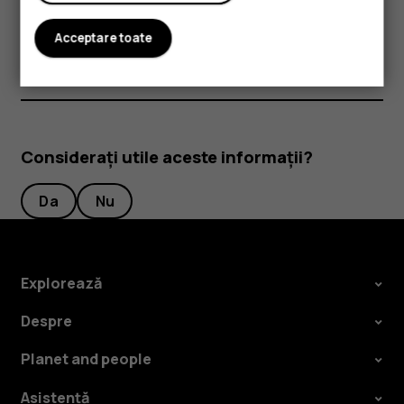
Atingeți
Muzică
,
Filme
sau
Cărți
pentru a afla mai multe
informații.
Acceptare toate
Considerați utile aceste informații?
Da
Nu
Explorează
Despre
Planet and people
Asistență