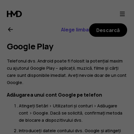
Ghid
de
Alege limba
Descarcă
utilizare
Google Play
Nokia
Telefonul dvs. Android poate fi folosit la potențial maxim
2.1
cu ajutorul Google Play – aplicații, muzică, filme și cărți
care sunt disponibile imediat. Aveți nevoie doar de un cont
Google.
Adăugarea unui cont Google pe telefon
Atingeți
Setări
>
Utilizatori și conturi
>
Adăugare
cont
>
Google
. Dacă se solicită, confirmați metoda
de blocare a dispozitivului dvs.
Introduceți datele contului dvs. Google și atingeți