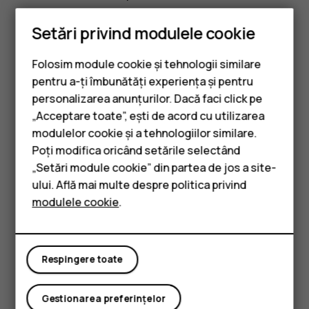
Actualizați aplicațiile
Play Store
pentru a beneficia de cele
Setări privind modulele cookie
mai noi caracteristici și corecții ale erorilor.
Atingeți
Play store
>
>
Aplicațiile și jocurile mele
menu
Folosim module cookie și tehnologii similare
pentru a vizualiza actualizările disponibile.
pentru a-ți îmbunătăți experiența și pentru
Atingeți aplicația pentru care este disponibilă o
personalizarea anunțurilor. Dacă faci click pe
actualizare, după care atingeți
ACTUALIZARE
.
„Acceptare toate”, ești de acord cu utilizarea
Smartphone-uri
modulelor cookie și a tehnologiilor similare.
De asemenea, puteți actualiza toate aplicațiile simultan. În
Telefoane clasice
Poți modifica oricând setările selectând
Aplicațiile și jocurile mele
, atingeți
ACTUALIZARE TOATE
.
„Setări module cookie” din partea de jos a site-
Accesorii
Eliminarea aplicațiilor descărcate
ului. Află mai multe despre politica privind
modulele cookie
.
Tablete
Atingeți
Play Store
>
>
Aplicațiile și jocurile mele
,
menu
selectați aplicația pe care doriți să o eliminați și atingeți
DEZINSTALARE
.
Respingere toate
Accesul la muzică, filme sau cărți cu Google Play
Cu Google Play, puteți avea acces la melodii, filme și cărți.
Gestionarea preferințelor