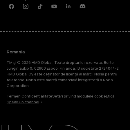
Facebook
Instagram
Tiktok
Youtube
Linkedin
Discord
Romania
TM și © 2026 HMD Global. Toate drepturile rezervate. Bertel
Jungin aukio 9, 02600 Espoo, Finlanda. ID societate 2724044-2.
HMD Global Oy este deținător de licență al mărcii Nokia pentru
telefoane. Nokia este marcă comercială înregistrată a Nokia
Corporation.
Termeni
Confidențialitate
Setări privind modulele cookie
Etică
Speak Up channel
Despre