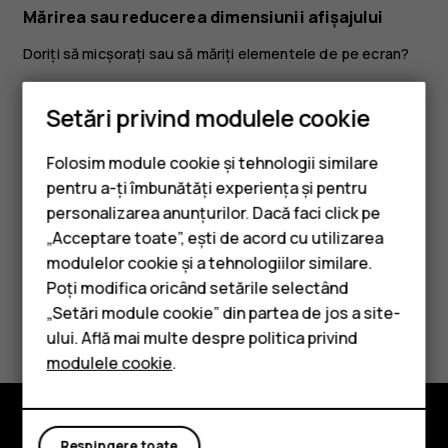
Mărirea sau reducerea dimensiunii afișajului
Doriți să micșorați sau să măriți elementele de pe ecran?
Atingeți
Setări
>
Accesibilitate
.
Setări privind modulele cookie
Atingeți
Dimensiunea afișării
și, pentru a ajusta
dimensiunea afișajului, trageți glisorul Nivel
Folosim module cookie și tehnologii similare
dimensiune afișaj.
pentru a-ți îmbunătăți experiența și pentru
personalizarea anunțurilor. Dacă faci click pe
„Acceptare toate”, ești de acord cu utilizarea
Smartphone-uri
modulelor cookie și a tehnologiilor similare.
Telefoane clasice
Poți modifica oricând setările selectând
Considerați utile aceste informații?
„Setări module cookie” din partea de jos a site-
Accesorii
ului. Află mai multe despre politica privind
modulele cookie
.
Da
Nu
Tablete
Respingere toate