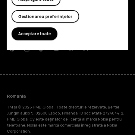
Explorează
Despre
Gestionarea preferințelor
Planet and people
Acceptare toate
Asistență
Facebook
Instagram
Tiktok
Youtube
Linkedin
Discord
Romania
TM și © 2026 HMD Global. Toate drepturile rezervate. Bertel
Jungin aukio 9, 02600 Espoo, Finlanda. ID societate 2724044-2.
HMD Global Oy este deținător de licență al mărcii Nokia pentru
telefoane. Nokia este marcă comercială înregistrată a Nokia
Corporation.