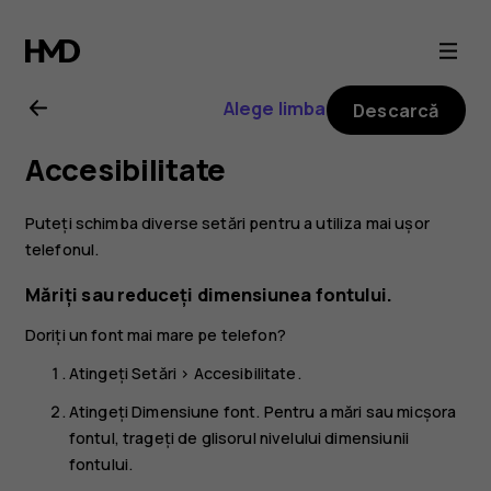
Ghid
de
Alege limba
Descarcă
utilizare
Accesibilitate
Nokia
Puteți schimba diverse setări pentru a utiliza mai ușor
2.1
telefonul.
Măriți sau reduceți dimensiunea fontului.
Doriți un font mai mare pe telefon?
Atingeți
Setări
>
Accesibilitate
.
Atingeți
Dimensiune font
. Pentru a mări sau micșora
fontul, trageți de glisorul nivelului dimensiunii
fontului.