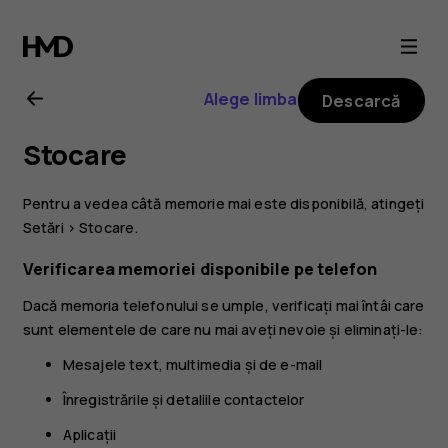
Ghid
de
Alege limba
Descarcă
utilizare
Stocare
Nokia
Pentru a vedea câtă memorie mai este disponibilă, atingeți
2.1
Setări
>
Stocare
.
Verificarea memoriei disponibile pe telefon
Dacă memoria telefonului se umple, verificați mai întâi care
sunt elementele de care nu mai aveți nevoie și eliminați-le:
Mesajele text, multimedia și de e-mail
Înregistrările și detaliile contactelor
Aplicații