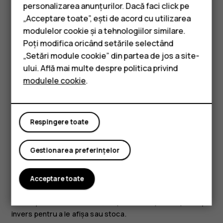
Pentru detalii, consultați documentația de utilizare a
personalizarea anunțurilor. Dacă faci click pe
aplicației instalate.
„Acceptare toate”, ești de acord cu utilizarea
Smartphone-uri
modulelor cookie și a tehnologiilor similare.
Adăugați din nou o aplicație dezactivată
Telefoane clasice
Poți modifica oricând setările selectând
Puteți adăuga din nou în lista de aplicații o aplicație
„Setări module cookie” din partea de jos a site-
Accesorii
dezactivată.
ului. Află mai multe despre politica privind
modulele cookie
.
Tablete
Atingeți
Setări
>
Aplicații și notificări
.
Atingeți
Informații aplicație
.
Atingeți
Toate aplicațiile
>
Aplicații dezactivate
.
Respingere toate
Atingeți numele aplicației.
Gestionarea preferințelor
Atingeți
ACTIVAȚI
.
Copierea conținutului între telefon și computer
Acceptare toate
Puteți copia fotografii, înregistrări video și alte elemente
de conținut create de dvs., de pe telefon pe computer și
invers pentru a le afișa sau stoca.