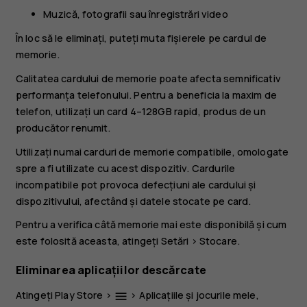
Muzică, fotografii sau înregistrări video
În loc să le eliminați, puteți muta fișierele pe cardul de
memorie.
Calitatea cardului de memorie poate afecta semnificativ
performanța telefonului. Pentru a beneficia la maxim de
telefon, utilizați un card 4–128GB rapid, produs de un
producător renumit.
Utilizați numai carduri de memorie compatibile, omologate
spre a fi utilizate cu acest dispozitiv. Cardurile
incompatibile pot provoca defecțiuni ale cardului și
dispozitivului, afectând și datele stocate pe card.
Pentru a verifica câtă memorie mai este disponibilă și cum
este folosită aceasta, atingeți
Setări
>
Stocare
.
Eliminarea aplicațiilor descărcate
Atingeți
Play Store
>
>
Aplicațiile și jocurile mele
,
menu