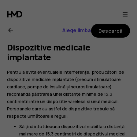
Ghid
de
Alege limba
Descarcă
utilizare
Dispozitive medicale
Nokia
implantate
2.1
Pentru a evita eventualele interferențe, producătorii de
dispozitive medicale implantate (precum stimulatoare
cardiace, pompe de insulină și neurostimulatoare)
recomandă păstrarea unei distanțe minime de 15,3
centimetri între un dispozitiv wireless și unul medical.
Persoanele care au astfel de dispozitive trebuie să
respecte următoarele reguli:
Să țină întotdeauna dispozitivul mobil la o distanță
mai mare de 15,3 centimetri de dispozitivul medical.