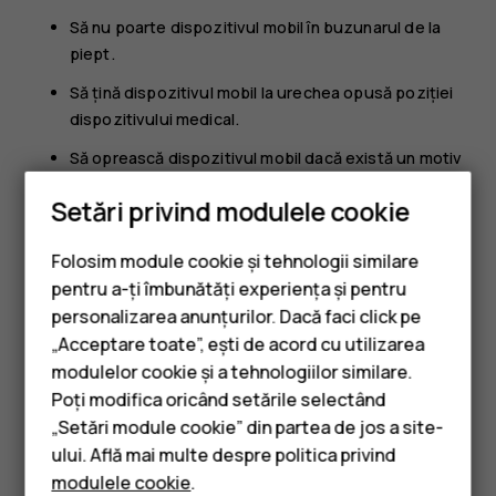
Să nu poarte dispozitivul mobil în buzunarul de la
piept.
Să țină dispozitivul mobil la urechea opusă poziției
dispozitivului medical.
Să oprească dispozitivul mobil dacă există un motiv
de a bănui prezența unei interferențe.
Setări privind modulele cookie
Să respecte instrucțiunile producătorului
dispozitivului medical implantat.
Folosim module cookie și tehnologii similare
pentru a-ți îmbunătăți experiența și pentru
Dacă aveți întrebări privind utilizarea dispozitivului dvs.
mobil în apropierea unui dispozitiv medical implantat,
personalizarea anunțurilor. Dacă faci click pe
consultați medicul.
„Acceptare toate”, ești de acord cu utilizarea
Smartphone-uri
modulelor cookie și a tehnologiilor similare.
Telefoane clasice
Poți modifica oricând setările selectând
„Setări module cookie” din partea de jos a site-
Accesorii
ului. Află mai multe despre politica privind
modulele cookie
.