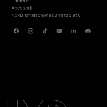
Tablete
Accesorii
Nokia smartphones and tablets
Facebook
Instagram
Tiktok
Youtube
Linkedin
Discord
Despre
Repară, reutilizează, reciclează
Asistență