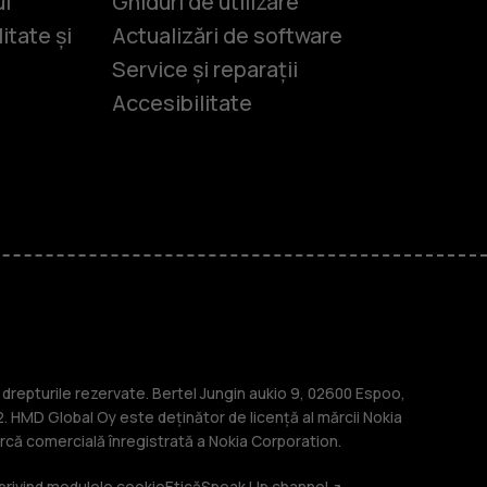
ui
Ghiduri de utilizare
itate și
Actualizări de software
Service și reparații
Accesibilitate
-uri
lasice
repturile rezervate. Bertel Jungin aukio 9, 02600 Espoo,
. HMD Global Oy este deținător de licență al mărcii Nokia
că comercială înregistrată a Nokia Corporation.
 privind modulele cookie
Etică
Speak Up channel