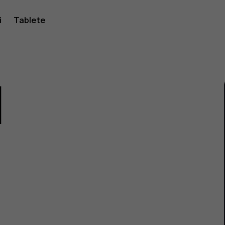
i
Tablete
1