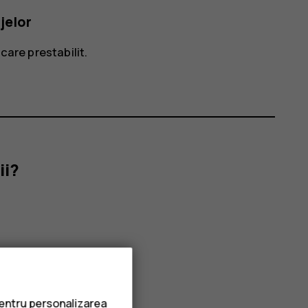
jelor
care prestabilit
.
ii?
pentru personalizarea