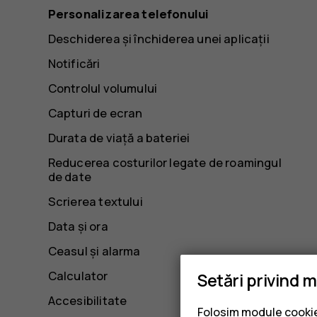
Personalizarea telefonului
Deschiderea și închiderea unei aplicații
Notificări
Controlul volumului
Capturi de ecran
Durata de viață a bateriei
Reducerea costurilor legate de roamingul
de date
Scrierea textului
Data și ora
Ceasul și alarma
Calculator
Setări privind 
Accesibilitate
Folosim module cookie 