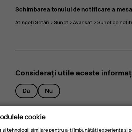
Schimbarea tonului de notificare a mesa
Atingeți
Setări
>
Sunet
>
Avansat
>
Sunet de notifi
Considerați utile aceste informaț
Da
Nu
modulele cookie
și tehnologii similare pentru a-ți îmbunătăți experiența și 