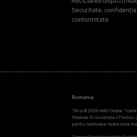
Reciclarea dispozitivul
Securitate, confidențial
conformitate
Smartphone
Telefoane c
Romania
Accesorii
TM și © 2026 HMD Global. Toate d
Finlanda. ID societate 2724044-2
pentru telefoane. Nokia este mar
Termeni
Confidențialitate
Setări