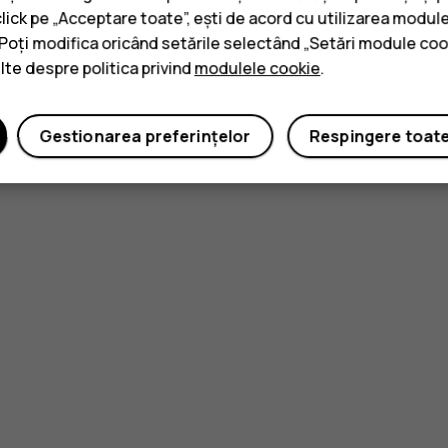
click pe „Acceptare toate”, ești de acord cu utilizarea module
. Poți modifica oricând setările selectând „Setări module coo
ulte despre politica privind
modulele cookie
.
Gestionarea preferințelor
Respingere toat