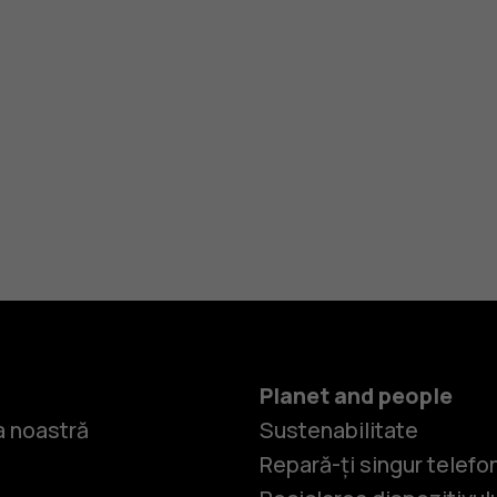
Planet and people
 noastră
Sustenabilitate
Repară-ți singur telefo