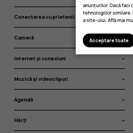
anunțurilor. Dacă faci 
tehnologiilor similare
Conectarea cu prietenii și familia
a site-ului. Află mai m
Cameră
Acceptare toate
Internet și conexiuni
Muzică și videoclipuri
Agendă
Hărți