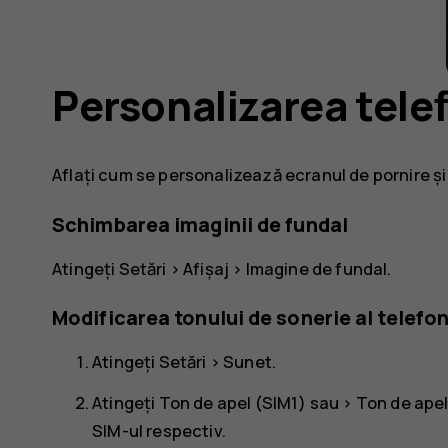
Personalizarea tele
Aflați cum se personalizează ecranul de pornire și
Schimbarea imaginii de fundal
Atingeți
Setări
>
Afișaj
>
Imagine de fundal
.
Modificarea tonului de sonerie al telefon
Atingeți
Setări
>
Sunet
.
Atingeți
Ton de apel (SIM1)
sau >
Ton de apel
SIM-ul respectiv.