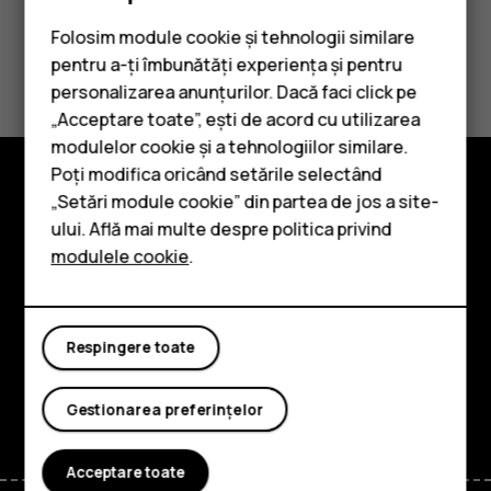
Folosim module cookie și tehnologii similare
Considerați utile aceste informații?
pentru a-ți îmbunătăți experiența și pentru
personalizarea anunțurilor. Dacă faci click pe
Da
Nu
„Acceptare toate”, ești de acord cu utilizarea
Smartphone-uri
modulelor cookie și a tehnologiilor similare.
Telefoane clasice
Poți modifica oricând setările selectând
„Setări module cookie” din partea de jos a site-
Accesorii
Explorează
ului. Află mai multe despre politica privind
modulele cookie
.
Tablete
Despre
Planet and people
Respingere toate
Asistență
Facebook
Instagram
Tiktok
Youtube
Linkedin
Discord
Gestionarea preferințelor
Acceptare toate