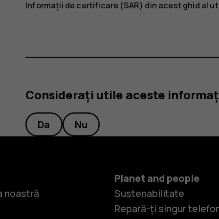
Informații de certificare (SAR) din acest ghid al u
Considerați utile aceste informaț
Da
Nu
Planet and people
 noastră
Sustenabilitate
Repară-ți singur telefo