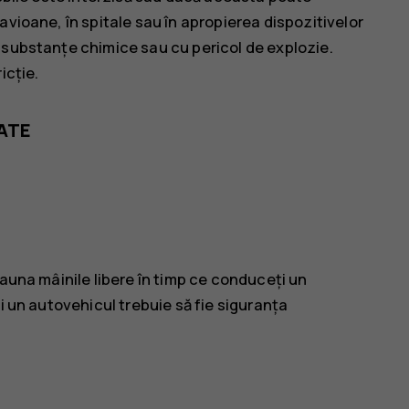
avioane, în spitale sau în apropierea dispozitivelor
 substanțe chimice sau cu pericol de explozie.
icție.
ATE
eauna mâinile libere în timp ce conduceți un
i un autovehicul trebuie să fie siguranța