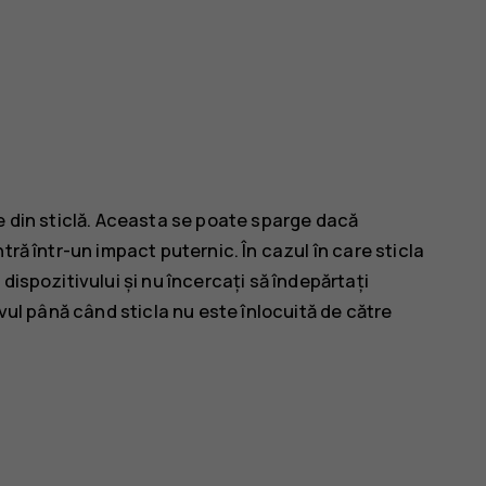
e din sticlă. Aceasta se poate sparge dacă
tră într-un impact puternic. În cazul în care sticla
dispozitivului și nu încercați să îndepărtați
ivul până când sticla nu este înlocuită de către