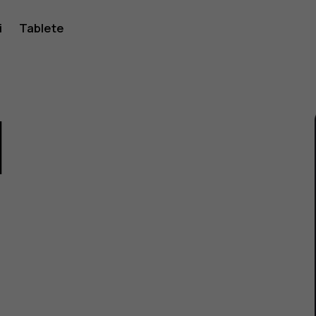
i
Tablete
1