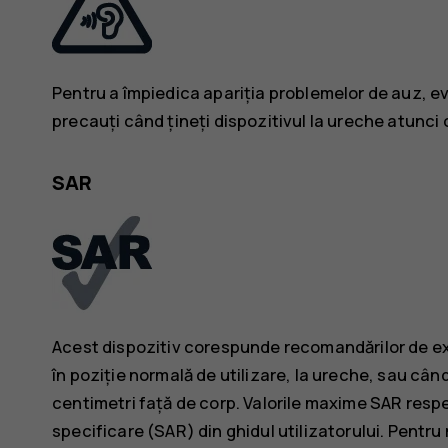
Pentru a împiedica apariția problemelor de auz, evi
precauți când țineți dispozitivul la ureche atunci c
SAR
Acest dispozitiv corespunde recomandărilor de ex
în poziție normală de utilizare, la ureche, sau când
centimetri față de corp. Valorile maxime SAR respec
specificare (SAR) din ghidul utilizatorului. Pentru