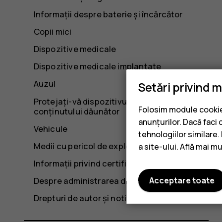
Informații despre baterie și încărcător
Copii mici
Dispozitive medicale
Dispozitive medicale implantate
Auzul
Setări privind 
Protejați-vă dispozitivul împotriva
Folosim module cookie 
conținutului dăunător
anunțurilor. Dacă faci 
Vehicule
tehnologiilor similare
Medii cu pericol de explozie
a site-ului. Află mai m
Informații privind certificarea (SAR)
Despre administrarea drepturilor digitale
Acceptare toate
Drepturi de autor și notificări