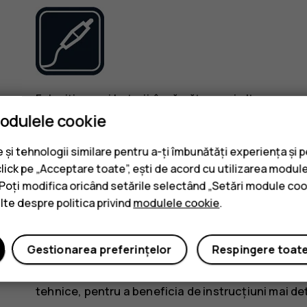
Folosiți numai baterii, încărcătoare și alte acceso
modulele cookie
cu acest model. Nu conectați între ele produse in
și tehnologii similare pentru a-ți îmbunătăți experiența și 
PĂSTRAȚI DISPOZITIVUL ÎN STARE USC
click pe „Acceptare toate”, ești de acord cu utilizarea module
. Poți modifica oricând setările selectând „Setări module coo
ulte despre politica privind
modulele cookie
.
Gestionarea preferințelor
Respingere toat
Dacă dispozitivul dvs. este rezistent la apă, consul
tehnice, pentru a beneficia de instrucțiuni mai det