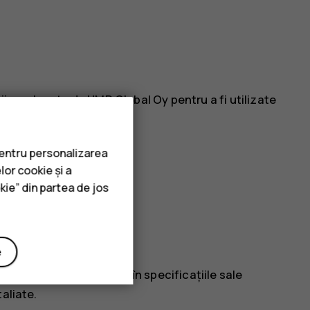
rii omologate de HMD Global Oy pentru a fi utilizate
compatibile.
pentru personalizarea
ATĂ
lor cookie și a
kie” din partea de jos
e
tați clasa IP a acestuia în specificațiile sale
aliate.