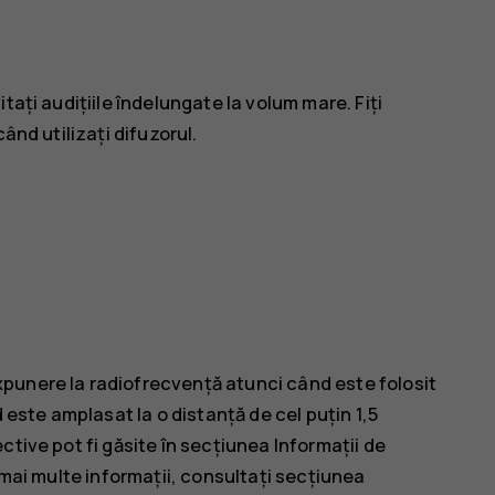
tați audițiile îndelungate la volum mare. Fiți
ând utilizați difuzorul.
punere la radiofrecvență atunci când este folosit
 este amplasat la o distanță de cel puțin 1,5
tive pot fi găsite în secțiunea Informații de
 mai multe informații, consultați secțiunea