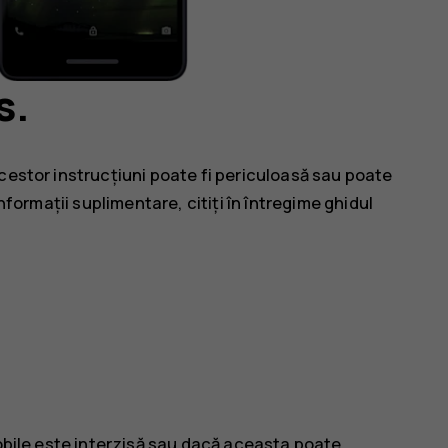
s.
cestor instrucțiuni poate fi periculoasă sau poate
nformații suplimentare, citiți în întregime ghidul
mobile este interzisă sau dacă aceasta poate