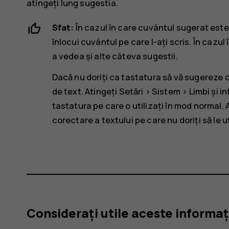
atingeți lung sugestia.
Sfat:
În cazul în care cuvântul sugerat este
înlocui cuvântul pe care l-ați scris. În cazul
a vedea și alte câteva sugestii.
Dacă nu doriți ca tastatura să vă sugereze c
de text. Atingeți
Setări
>
Sistem
>
Limbi și i
tastatura pe care o utilizați în mod normal. 
corectare a textului pe care nu doriți să le ut
Considerați utile aceste informaț