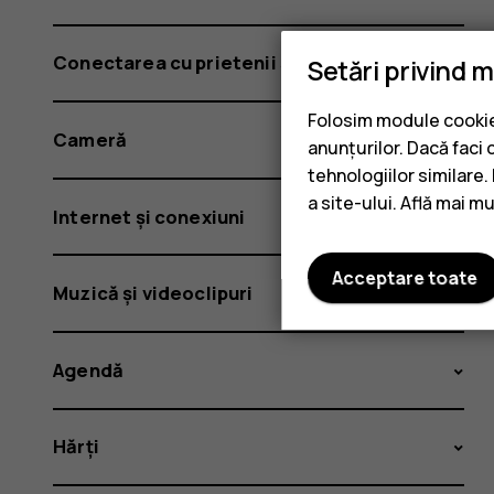
Conectarea cu prietenii și familia
Setări privind 
Folosim module cookie 
Cameră
anunțurilor. Dacă faci 
tehnologiilor similare
a site-ului. Află mai m
Internet și conexiuni
Acceptare toate
Muzică și videoclipuri
Agendă
Hărți