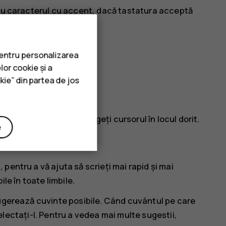
sau caracterul cu accent, dacă tastatura acceptă
pentru personalizarea
lor cookie și a
kie” din partea de jos
atingeți cuvântul și trageți cursorul în locul dorit.
e
ură
pentru a vă ajuta să scrieți mai rapid și mai
le în toate limbile.
sugerează cuvinte posibile. Când cuvântul pe care
 selectați-l. Pentru a vedea mai multe sugestii,