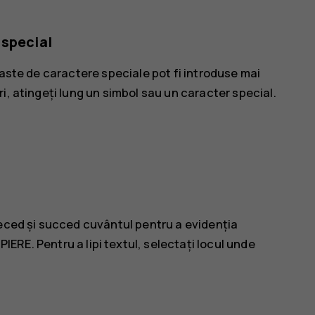
 special
taste de caractere speciale pot fi introduse mai
i, atingeți lung un simbol sau un caracter special.
reced și succed cuvântul pentru a evidenția
PIERE
. Pentru a lipi textul, selectați locul unde