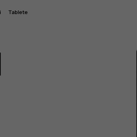
i
Tablete
1