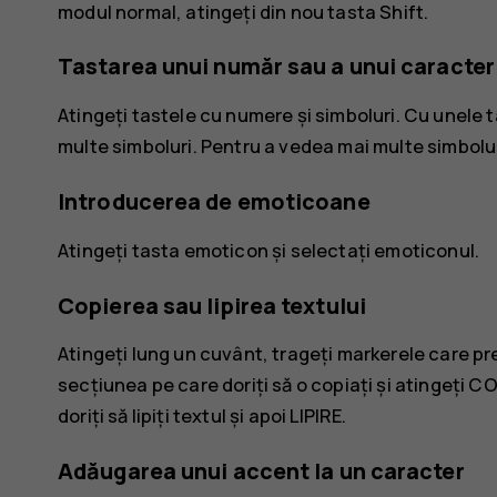
modul normal, atingeți din nou tasta Shift.
Tastarea unui număr sau a unui caracter
Atingeți tastele cu numere și simboluri. Cu unele 
multe simboluri. Pentru a vedea mai multe simbolur
Introducerea de emoticoane
Atingeți tasta emoticon și selectați emoticonul.
Copierea sau lipirea textului
Atingeți lung un cuvânt, trageți markerele care p
secțiunea pe care doriți să o copiați și atingeți
CO
doriți să lipiți textul și apoi
LIPIRE
.
Adăugarea unui accent la un caracter