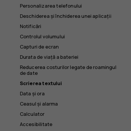
Personalizarea telefonului
Deschiderea și închiderea unei aplicații
Notificări
Controlul volumului
Capturi de ecran
Durata de viață a bateriei
Reducerea costurilor legate de roamingul
de date
Scrierea textului
Data și ora
Ceasul și alarma
Calculator
Accesibilitate