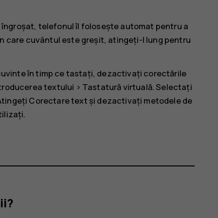
 îngroșat, telefonul îl folosește automat pentru a
 în care cuvântul este greșit, atingeți-l lung pentru
uvinte în timp ce tastați, dezactivați corectările
ntroducerea textului
>
Tastatură virtuală
. Selectați
Atingeți
Corectare text
și dezactivați metodele de
ilizați.
ii?