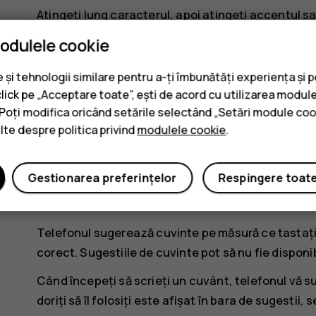
Atingeți lung caracterul, apoi atingeți accentul 
acest lucru.
modulele cookie
Ștergerea unui caracter
și tehnologii similare pentru a-ți îmbunătăți experiența și 
click pe „Acceptare toate”, ești de acord cu utilizarea module
Atingeți tasta backspace.
. Poți modifica oricând setările selectând „Setări module coo
ulte despre politica privind
modulele cookie
.
Deplasarea cursorului
Pentru a edita un cuvânt pe care tocmai l-ați scris, 
Gestionarea preferințelor
Respingere toat
Utilizarea cuvintelor sugerate de tastat
Telefonul sugerează cuvinte pe măsură ce tastați, 
corect. Sugestiile de cuvinte pot să nu fie disponibi
Când începeți să scrieți un cuvânt, telefonul vă 
doriți să îl folosiți este afișat în bara de sugestii,