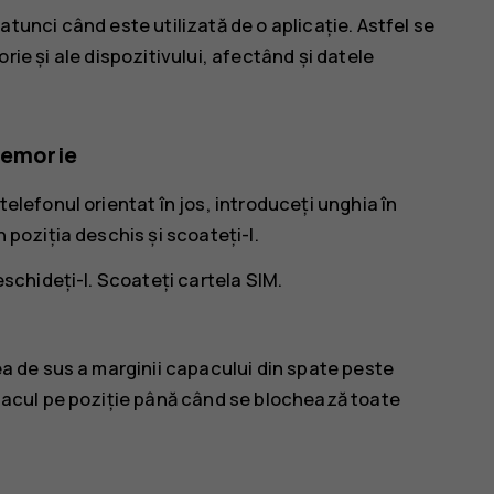
atunci când este utilizată de o aplicație. Astfel se
ie și ale dispozitivului, afectând și datele
 memorie
elefonul orientat în jos, introduceți unghia în
 poziția deschis și scoateți-l.
eschideți-l. Scoateți cartela SIM.
ea de sus a marginii capacului din spate peste
apacul pe poziție până când se blochează toate