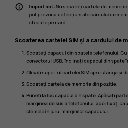
Important
: Nu scoateți cartela de memorie 
pot provoca defecțiuni ale cardului de memor
stocate pe card.
Scoaterea cartelei SIM și a cardului de
Scoateți capacul din spatele telefonului. Cu t
conectorul USB, înclinați capacul din spate în
Glisați suportul cartelei SIM spre stânga și d
Scoateți cartela de memorie din poziție.
Puneți la loc capacul din spate. Apăsați part
marginea de sus a telefonului, apoi fixați c
clemele în jurul marginilor capacului.