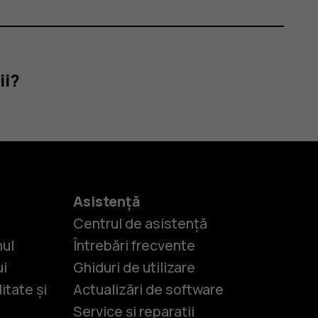
ii?
Asistență
Centrul de asistență
nul
Întrebări frecvente
ui
Ghiduri de utilizare
itate și
Actualizări de software
Service și reparații