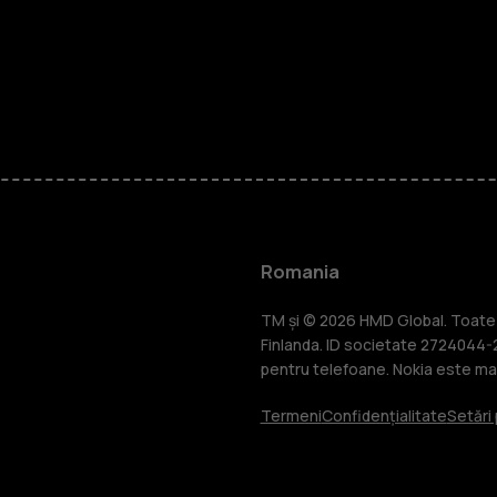
Smartphone
Telefoane c
Romania
Accesorii
TM și © 2026 HMD Global. Toate d
Finlanda. ID societate 2724044-2
pentru telefoane. Nokia este mar
Tablete
Termeni
Confidențialitate
Setări