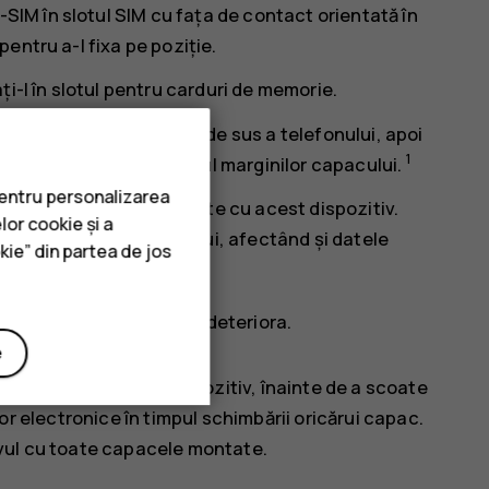
-SIM în slotul SIM cu fața de contact orientată în
 pentru a-l fixa pe poziție.
i-l în slotul pentru carduri de memorie.
in spate peste marginea de sus a telefonului, apoi
1
ază toate clemele în jurul marginilor capacului.
pentru personalizarea
ologate spre a fi utilizate cu acest dispozitiv.
lor cookie și a
cardului și dispozitivului, afectând și datele
kie” din partea de jos
, dispozitivul se poate deteriora.
e
rcătorul și orice alt dispozitiv, înainte de a scoate
r electronice în timpul schimbării oricărui capac.
tivul cu toate capacele montate.