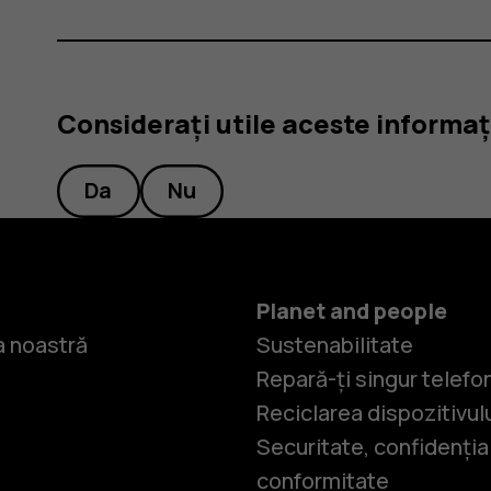
Considerați utile aceste informaț
Da
Nu
Planet and people
 noastră
Sustenabilitate
Repară-ți singur telefo
Reciclarea dispozitivul
Securitate, confidențial
conformitate