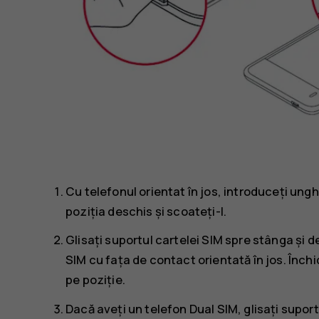
Cu telefonul orientat în jos, introduceți ungh
poziția deschis și scoateți-l.
Glisați suportul cartelei SIM spre stânga și d
SIM cu fața de contact orientată în jos. Închid
pe poziție.
Dacă aveți un telefon Dual SIM, glisați suportu