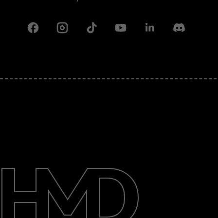
Facebook
Instagram
Tiktok
Youtube
Linkedin
Discord
Despre
Repară, reutilizează, reciclează
Asistență
Romania