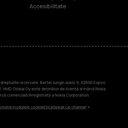
Accesibilitate
-uri
lasice
repturile rezervate. Bertel Jungin aukio 9, 02600 Espoo,
. HMD Global Oy este deținător de licență al mărcii Nokia
că comercială înregistrată a Nokia Corporation.
 privind modulele cookie
Etică
Speak Up channel