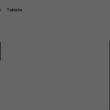
i
Tablete
1