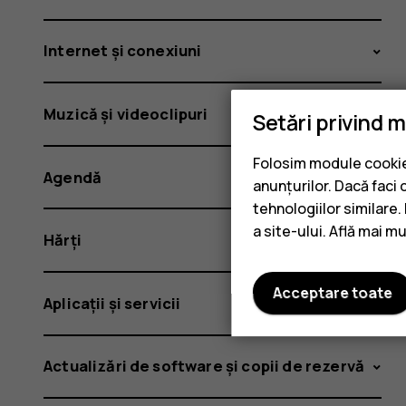
Internet și conexiuni
Muzică și videoclipuri
Setări privind 
Folosim module cookie 
Agendă
anunțurilor. Dacă faci 
tehnologiilor similare
a site-ului. Află mai m
Hărți
Acceptare toate
Aplicații și servicii
Actualizări de software și copii de rezervă