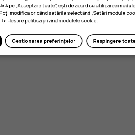
click pe „Acceptare toate”, ești de acord cu utilizarea module
. Poți modifica oricând setările selectând „Setări module coo
ulte despre politica privind
modulele cookie
.
Gestionarea preferințelor
Respingere toat