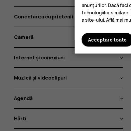
anunțurilor. Dacă faci 
tehnologiilor similare
Conectarea cu prietenii și familia
a site-ului. Află mai m
Cameră
Acceptare toate
Internet și conexiuni
Muzică și videoclipuri
Agendă
Hărți