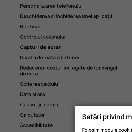
Personalizarea telefonului
Deschiderea și închiderea unei aplicații
Notificări
Controlul volumului
Capturi de ecran
Durata de viață a bateriei
Reducerea costurilor legate de roamingul
de date
Scrierea textului
Data și ora
Ceasul și alarma
Calculator
Setări privind 
Accesibilitate
Folosim module cookie 