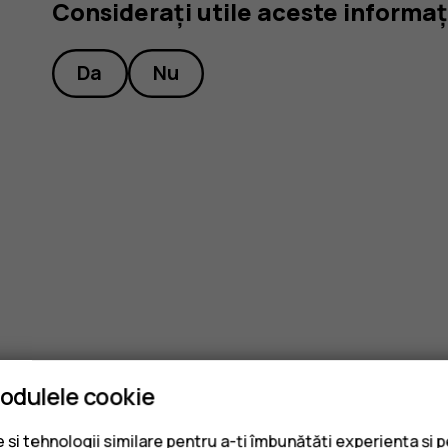
Considerați utile aceste informaț
Da
Nu
modulele cookie
și tehnologii similare pentru a-ți îmbunătăți experiența și 