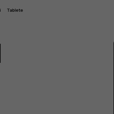
i
Tablete
1