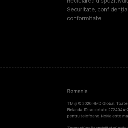
Reciclarea dispozitivul
Securitate, confidențial
conformitate
Smartphone
Telefoane c
Romania
Accesorii
TM și © 2026 HMD Global. Toate d
Finlanda. ID societate 2724044-2
pentru telefoane. Nokia este mar
Termeni
Confidențialitate
Setări