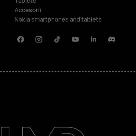
Tablete
Accesorii
Nokia smartphones and tablets
Facebook
Instagram
Tiktok
Youtube
Linkedin
Discord
Despre
Repară, reutilizează, reciclează
Asistență