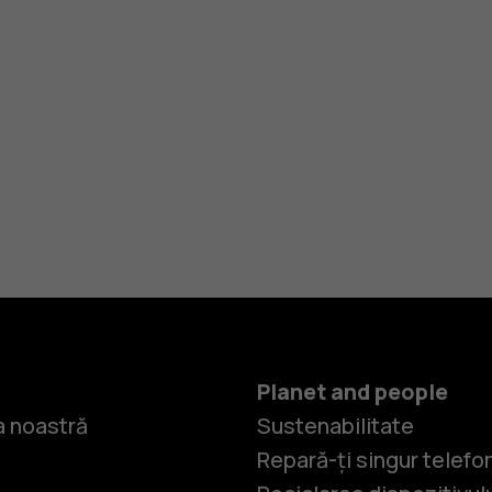
Planet and people
 noastră
Sustenabilitate
Repară-ți singur telefo