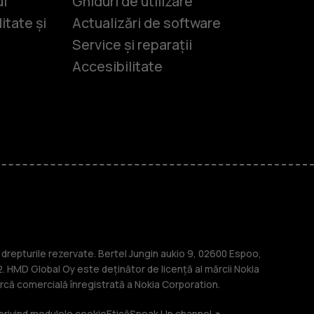
ui
Ghiduri de utilizare
itate și
Actualizări de software
Service și reparații
Accesibilitate
-uri
lasice
repturile rezervate. Bertel Jungin aukio 9, 02600 Espoo,
. HMD Global Oy este deținător de licență al mărcii Nokia
că comercială înregistrată a Nokia Corporation.
 privind modulele cookie
Etică
Speak Up channel