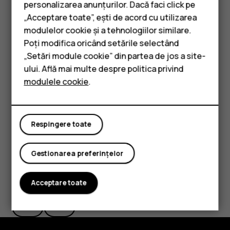
personalizarea anunțurilor. Dacă faci click pe
Atingeți
.
search
„Acceptare toate”, ești de acord cu utilizarea
Smartphone-uri
modulelor cookie și a tehnologiilor similare.
Filtrarea listei de contacte
Telefoane clasice
Poți modifica oricând setările selectând
„Setări module cookie” din partea de jos a site-
Atingeți
Contacte
>
>
Setări
, atingeți
Sortare după
menu
settings
Accesorii
ului. Află mai multe despre politica privind
sau
Format nume
în lista de Contacte.
modulele cookie
.
Tablete
Importul sau exportul de contacte
Atingeți
Contacte
>
>
Setări
>
Importați/exportați
.
menu
settings
Respingere toate
Gestionarea preferințelor
Considerați utile aceste informații?
Acceptare toate
Da
Nu