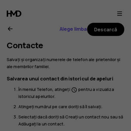
Ghid
de
Alege limba
Descarcă
utilizare
Contacte
Nokia
Salvați și organizați numerele de telefon ale prietenilor și
2.1
ale membrilor familiei.
Salvarea unui contact din istoricul de apeluri
În meniul
Telefon
, atingeți
pentru a vizualiza
schedule
istoricul apelurilor.
Atingeți numărul pe care doriți să îl salvați.
Selectați dacă doriți să
Creați un contact nou
sau să
Adăugați la un contact
.