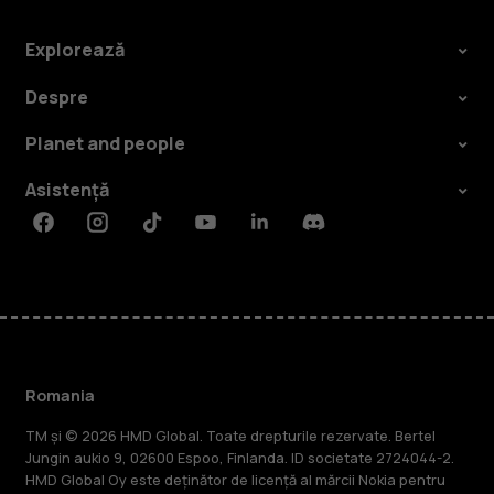
Explorează
Despre
Planet and people
Asistență
Facebook
Instagram
Tiktok
Youtube
Linkedin
Discord
Romania
TM și © 2026 HMD Global. Toate drepturile rezervate. Bertel
Jungin aukio 9, 02600 Espoo, Finlanda. ID societate 2724044-2.
HMD Global Oy este deținător de licență al mărcii Nokia pentru