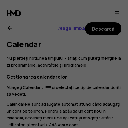
Ghid
de
Alege limba
Descarcă
utilizare
Calendar
Nokia
Nu pierdeți noțiunea timpului – aflați cum puteți menține la
2.1
zi programările, activitățile și programele.
Gestionarea calendarelor
Atingeți
Calendar
>
și selectați ce tip de calendar doriți
dehaze
să vedeți.
Calendarele sunt adăugate automat atunci când adăugați
un cont pe telefon. Pentru a adăuga un cont nou în
calendar, accesați meniul de aplicații și atingeți
Setări
>
Utilizatori și conturi
>
Adăugare cont
.