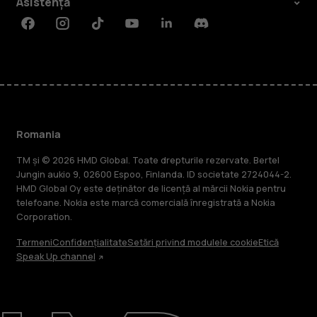
Asistență
Facebook
Instagram
Tiktok
Youtube
Linkedin
Discord
Romania
TM și © 2026 HMD Global. Toate drepturile rezervate. Bertel
Jungin aukio 9, 02600 Espoo, Finlanda. ID societate 2724044-2.
HMD Global Oy este deținător de licență al mărcii Nokia pentru
telefoane. Nokia este marcă comercială înregistrată a Nokia
Corporation.
Termeni
Confidențialitate
Setări privind modulele cookie
Etică
Speak Up channel
Despre