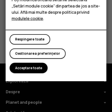
Telefoane clasice
Atingeți evenimentul.
„Setări module cookie” din partea de jos a site-
Accesorii
Atingeți
>
Ștergeți
.
more_vert
ului. Află mai multe despre politica privind
modulele cookie
.
Tablete
Respingere toate
Considerați utile aceste informații?
Gestionarea preferințelor
Da
Nu
Acceptare toate
Explorează
Despre
Planet and people