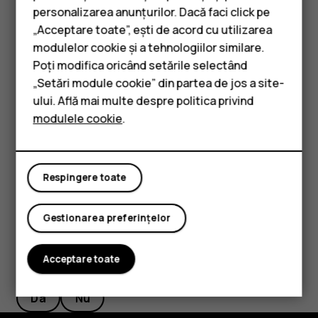
mobilă din setările telefonului.
personalizarea anunțurilor. Dacă faci click pe
„Acceptare toate”, ești de acord cu utilizarea
Smartphone-uri
Metoda de poziționare prin Wi-Fi îmbunătățește precizia
modulelor cookie și a tehnologiilor similare.
poziționării atunci când semnalele satelit nu sunt
Telefoane clasice
Poți modifica oricând setările selectând
disponibile, în special în interior sau între clădiri înalte. Dacă
„Setări module cookie” din partea de jos a site-
vă aflați într-un loc în care utilizarea conexiunii Wi-Fi este
Accesorii
ului. Află mai multe despre politica privind
restricționată, puteți dezactiva funcția Wi-Fi din setările
modulele cookie
.
Tablete
telefonului.
Atingeți
Setări
>
Securitate și locație
și comutați
Locație
la
Activat.
Respingere toate
Gestionarea preferințelor
Acceptare toate
Considerați utile aceste informații?
Da
Nu