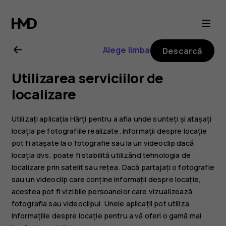
Ghid
de
Alege limba
Descarcă
utilizare
Utilizarea serviciilor de
Nokia
localizare
2.1
Utilizați aplicația Hărți pentru a afla unde sunteți și atașați
locația pe fotografiile realizate. Informații despre locație
pot fi atașate la o fotografie sau la un videoclip dacă
locația dvs. poate fi stabilită utilizând tehnologia de
localizare prin satelit sau rețea. Dacă partajați o fotografie
sau un videoclip care conține informații despre locație,
acestea pot fi vizibile persoanelor care vizualizează
fotografia sau videoclipul. Unele aplicații pot utiliza
informațiile despre locație pentru a vă oferi o gamă mai