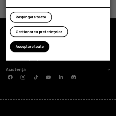
Considerați utile aceste informații?
Da
Nu
Respingere toate
Gestionarea preferințelor
Explorează
Acceptare toate
Despre
Planet and people
Asistență
Facebook
Instagram
Tiktok
Youtube
Linkedin
Discord