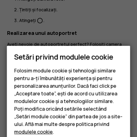
Țintiți și focalizați.
Atingeți
.
panorama_fish_eye
Realizarea unui autoportret
Aveți nevoie de autoportretul perfect? Folosiți camera
foto din față a telefonului pentru a realiza o fotografie.
Setări privind modulele cookie
Atingeți
Cameră foto
.
Folosim module cookie și tehnologii similare
Atingeți
pentru a comuta la camera foto din față.
pentru a-ți îmbunătăți experiența și pentru
Țintiți și focalizați.
personalizarea anunțurilor. Dacă faci click pe
„Acceptare toate”, ești de acord cu utilizarea
Smartphone-uri
Atingeți
.
panorama_fish_eye
modulelor cookie și a tehnologiilor similare.
Telefoane clasice
Poți modifica oricând setările selectând
„Setări module cookie” din partea de jos a site-
Accesorii
ului. Află mai multe despre politica privind
modulele cookie
.
Tablete