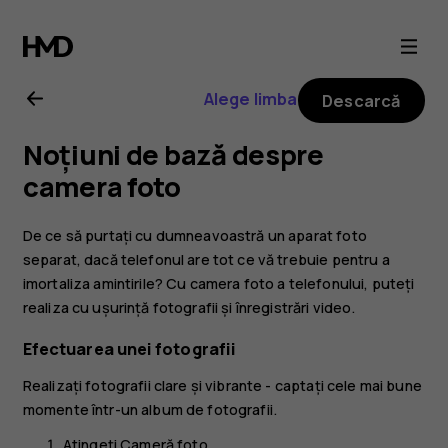
Ghid
de
Alege limba
Descarcă
utilizare
Noțiuni de bază despre
Nokia
camera foto
2.1
De ce să purtați cu dumneavoastră un aparat foto
separat, dacă telefonul are tot ce vă trebuie pentru a
imortaliza amintirile? Cu camera foto a telefonului, puteți
realiza cu ușurință fotografii și înregistrări video.
Efectuarea unei fotografii
Realizați fotografii clare și vibrante - captați cele mai bune
momente într-un album de fotografii.
Atingeți
Cameră foto
.