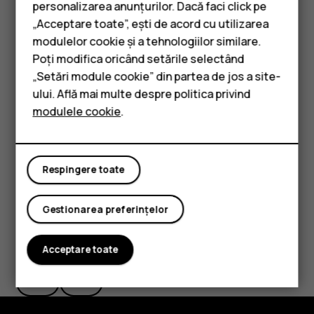
personalizarea anunțurilor. Dacă faci click pe
Atingeți
.
search
„Acceptare toate”, ești de acord cu utilizarea
Smartphone-uri
modulelor cookie și a tehnologiilor similare.
Filtrarea listei de contacte
Telefoane clasice
Poți modifica oricând setările selectând
„Setări module cookie” din partea de jos a site-
Atingeți
Contacte
>
>
Setări
, atingeți
Sortare după
menu
settings
Accesorii
ului. Află mai multe despre politica privind
sau
Format nume
în lista de Contacte.
modulele cookie
.
Tablete
Importul sau exportul de contacte
Atingeți
Contacte
>
>
Setări
>
Importați/exportați
.
menu
settings
Respingere toate
Gestionarea preferințelor
Considerați utile aceste informații?
Acceptare toate
Da
Nu