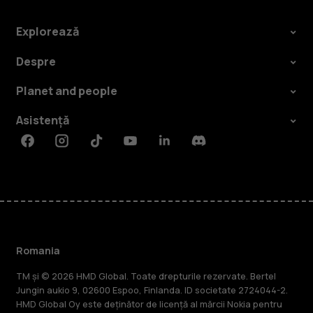
Explorează
Despre
Planet and people
Asistență
Facebook
Instagram
Tiktok
Youtube
Linkedin
Discord
Romania
TM și © 2026 HMD Global. Toate drepturile rezervate. Bertel
Jungin aukio 9, 02600 Espoo, Finlanda. ID societate 2724044-2.
HMD Global Oy este deținător de licență al mărcii Nokia pentru