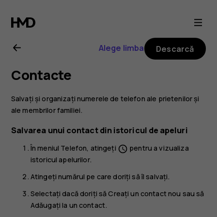
Ghid
de
Alege limba
Descarcă
utilizare
Contacte
Nokia
Salvați și organizați numerele de telefon ale prietenilor și
2.1
ale membrilor familiei.
Salvarea unui contact din istoricul de apeluri
În meniul
Telefon
, atingeți
pentru a vizualiza
schedule
istoricul apelurilor.
Atingeți numărul pe care doriți să îl salvați.
Selectați dacă doriți să
Creați un contact nou
sau să
Adăugați la un contact
.