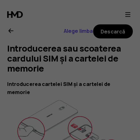
Ghid
de
Alege limba
Descarcă
utilizare
Introducerea sau scoaterea
Nokia
cardului SIM și a cartelei de
memorie
2.1
Introducerea cartelei SIM și a cartelei de
memorie