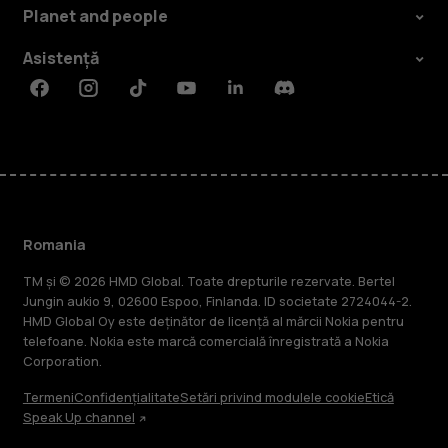
Planet and people
Asistență
Facebook
Instagram
Tiktok
Youtube
Linkedin
Discord
Romania
TM și © 2026 HMD Global. Toate drepturile rezervate. Bertel
Jungin aukio 9, 02600 Espoo, Finlanda. ID societate 2724044-2.
HMD Global Oy este deținător de licență al mărcii Nokia pentru
telefoane. Nokia este marcă comercială înregistrată a Nokia
Corporation.
Termeni
Confidențialitate
Setări privind modulele cookie
Etică
Speak Up channel