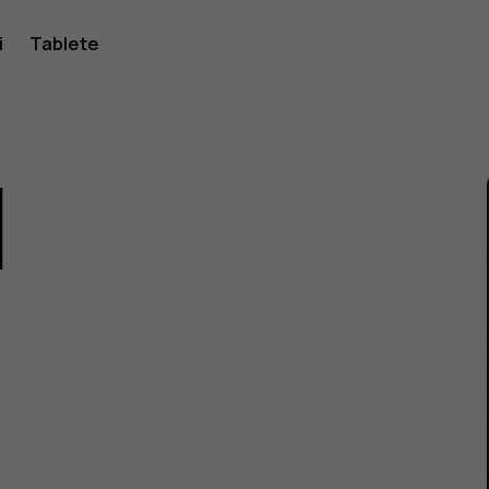
i
Tablete
1