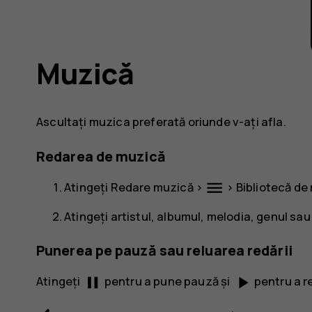
Muzică
Ascultați muzica preferată oriunde v-ați afla.
Redarea de muzică
menu
Atingeți
Redare muzică
>
>
Bibliotecă de
Atingeți artistul, albumul, melodia, genul sau 
Punerea pe pauză sau reluarea redării
pause
play_arrow
Atingeți
pentru a pune pauză și
pentru a r