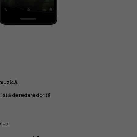
 muzică
.
lista de redare dorită.
elua.