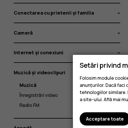
Conectarea cu prietenii și familia
Cameră
Internet și conexiuni
Setări privind 
Muzică și videoclipuri
Folosim module cookie 
Muzică
anunțurilor. Dacă faci 
tehnologiilor similare
Înregistrări video
a site-ului. Află mai m
Radio FM
Acceptare toate
Agendă