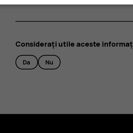
Considerați utile aceste informaț
Da
Nu