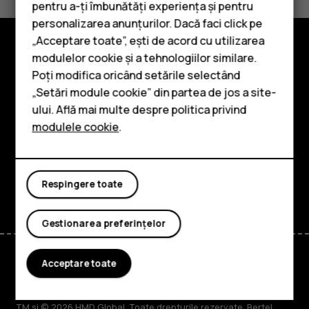
Da
Nu
pentru a-ți îmbunătăți experiența și pentru
personalizarea anunțurilor. Dacă faci click pe
„Acceptare toate”, ești de acord cu utilizarea
Smartphone-uri
modulelor cookie și a tehnologiilor similare.
Explorează
Telefoane clasice
Poți modifica oricând setările selectând
„Setări module cookie” din partea de jos a site-
Despre
Accesorii
ului. Află mai multe despre politica privind
Planet and people
modulele cookie
.
Tablete
Asistență
Facebook
Instagram
Tiktok
Youtube
Linkedin
Discord
Respingere toate
Gestionarea preferințelor
Acceptare toate
Romania
TM și © 2026 HMD Global. Toate drepturile rezervate. Bertel