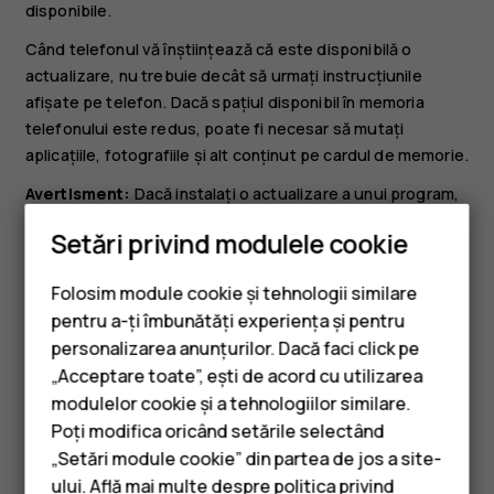
disponibile.
Când telefonul vă înștiințează că este disponibilă o
actualizare, nu trebuie decât să urmați instrucțiunile
afișate pe telefon. Dacă spațiul disponibil în memoria
telefonului este redus, poate fi necesar să mutați
aplicațiile, fotografiile și alt conținut pe cardul de memorie.
Avertisment:
Dacă instalați o actualizare a unui program,
aparatul nu poate fi utilizat, nici chiar pentru a efectua
Setări privind modulele cookie
apeluri de urgență, decât după terminarea instalării și
repornirea aparatului.
Folosim module cookie și tehnologii similare
Înainte de a lansa o actualizare, conectați un încărcător
pentru a-ți îmbunătăți experiența și pentru
sau asigurați-vă că bateria dispozitivului are suficientă
personalizarea anunțurilor. Dacă faci click pe
energie și conectați-vă la o rețea Wi-Fi, deoarece
„Acceptare toate”, ești de acord cu utilizarea
Smartphone-uri
pachetele de actualizare pot utiliza un volum mare de
modulelor cookie și a tehnologiilor similare.
date mobile.
Telefoane clasice
Poți modifica oricând setările selectând
„Setări module cookie” din partea de jos a site-
Accesorii
ului. Află mai multe despre politica privind