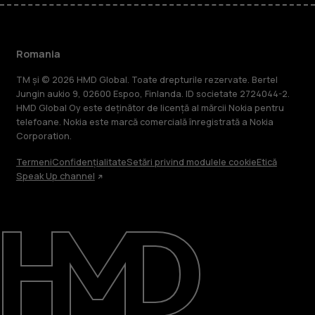
Romania
TM și © 2026 HMD Global. Toate drepturile rezervate. Bertel
Jungin aukio 9, 02600 Espoo, Finlanda. ID societate 2724044-2.
HMD Global Oy este deținător de licență al mărcii Nokia pentru
telefoane. Nokia este marcă comercială înregistrată a Nokia
Corporation.
Termeni
Confidențialitate
Setări privind modulele cookie
Etică
Speak Up channel
Despre
Repară, reutilizează, reciclează
Asistență
Romania