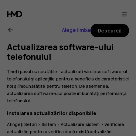
Ghid
de
Alege limba
Descarcă
utilizare
Actualizarea software-ului
Nokia
telefonului
2.1
Țineți pasul cu noutățile - actualizați wireless software-ul
telefonului și aplicațiile pentru a beneficia de caracteristici
noi și îmbunătățite pentru telefon. De asemenea,
actualizarea software-ului poate îmbunătăți performanța
telefonului.
Instalarea actualizărilor disponibile
Atingeți
Setări
>
Sistem
>
Actualizare sistem
>
Verificare
actualizări
pentru a verifica dacă există actualizări