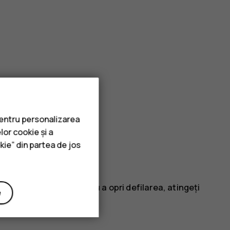
pentru personalizarea
lor cookie și a
kie” din partea de jos
i ridicați degetul. Pentru a opri defilarea, atingeți
e