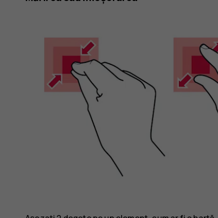
Așezați 2 degete pe un element, cum ar fi o hartă,