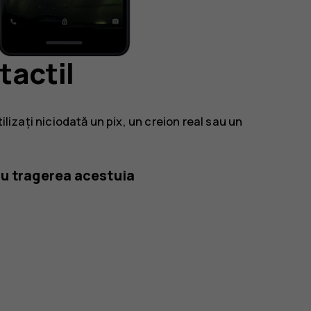
tactil
tilizați niciodată un pix, un creion real sau un
ru tragerea acestuia