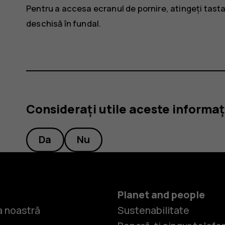
Pentru a accesa ecranul de pornire, atingeți tast
deschisă în fundal.
Considerați utile aceste informaț
Da
Nu
Planet and people
 noastră
Sustenabilitate