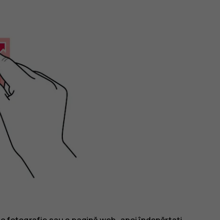
 o fotografie sau o pagină web, apoi îndepărtați