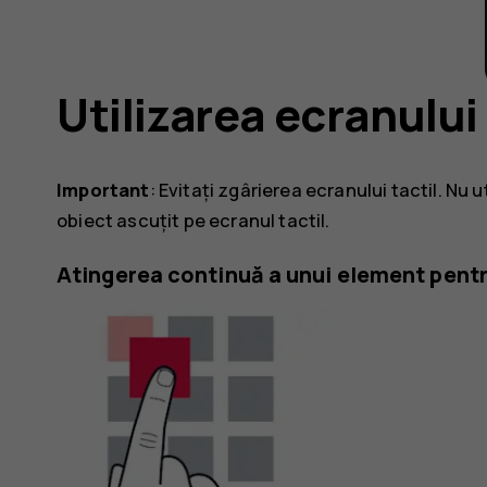
Utilizarea ecranului 
Important
: Evitați zgârierea ecranului tactil. Nu u
obiect ascuțit pe ecranul tactil.
Atingerea continuă a unui element pent