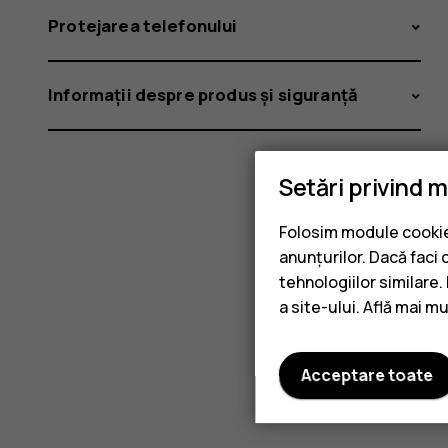
Protejarea telefonului
Informații despre produs și siguranță
Setări privind 
Folosim module cookie 
anunțurilor. Dacă faci 
tehnologiilor similare
a site-ului. Află mai m
Acceptare toate