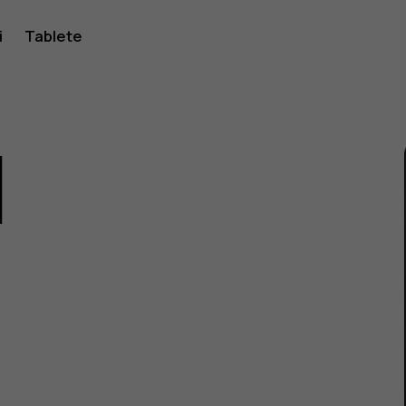
i
Tablete
1