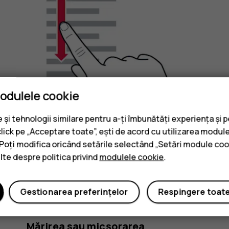
modulele cookie
și tehnologii similare pentru a-ți îmbunătăți experiența și 
click pe „Acceptare toate”, ești de acord cu utilizarea module
. Poți modifica oricând setările selectând „Setări module coo
ulte despre politica privind
modulele cookie
.
Glisați degetul rapid în sus sau în jos pe ecran, apo
Gestionarea preferințelor
Respingere toat
ecranul.
Mărirea sau micșorarea