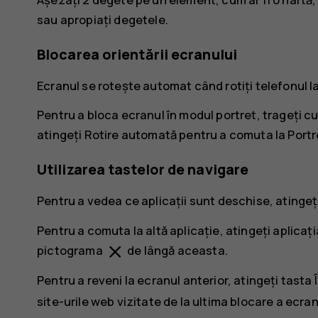
sau apropiați degetele.
Blocarea orientării ecranului
Ecranul se rotește automat când rotiți telefonul l
Pentru a bloca ecranul în modul portret, trageți cu
atingeți
Rotire automată
pentru a comuta la
Portr
Utilizarea tastelor de navigare
Pentru a vedea ce aplicații sunt deschise, atinge
Pentru a comuta la altă aplicație, atingeți aplicați
close
pictograma
de lângă aceasta.
Pentru a reveni la ecranul anterior, atingeți tasta
site-urile web vizitate de la ultima blocare a ecran