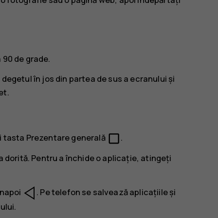
a 90 de grade.
 degetul în jos din partea de sus a ecranului și
et
.
check_box_outline_blank
ți tasta Prezentare generală
.
a dorită. Pentru a închide o aplicație, atingeți
 Înapoi
. Pe telefon se salvează aplicațiile și
ului.