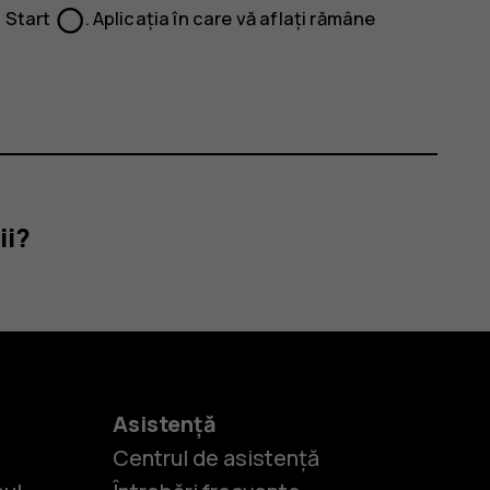
panorama_fish_eye
a Start
. Aplicația în care vă aflați rămâne
ii?
Asistență
Centrul de asistență