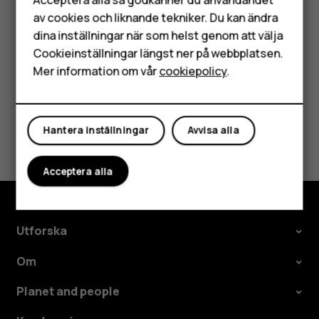
Tryck på händelsen.
av cookies och liknande tekniker. Du kan ändra
HMD Terra M
Tryck på
>
Radera
.
more_vert
dina inställningar när som helst genom att välja
Surfplattor
Cookieinställningar längst ner på webbplatsen.
Mer information om vår
cookiepolicy
.
Mitt konto
Var detta till hjälp?
Hantera inställningar
Avvisa alla
Ja
Nej
Acceptera alla
Utforska
Om
Planet and people