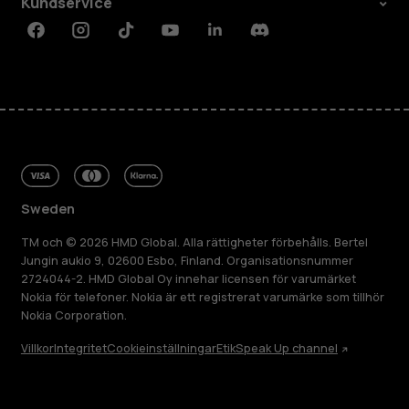
Kundservice
Facebook
Instagram
Tiktok
Youtube
Linkedin
Discord
Sweden
TM och © 2026 HMD Global. Alla rättigheter förbehålls. Bertel
Jungin aukio 9, 02600 Esbo, Finland. Organisationsnummer
2724044-2. HMD Global Oy innehar licensen för varumärket
Nokia för telefoner. Nokia är ett registrerat varumärke som tillhör
Nokia Corporation.
Villkor
Integritet
Cookieinställningar
Etik
Speak Up channel
Om