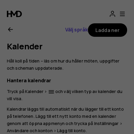
Användarhandbo
för
Välj språk
Ladda ner
Nokia
Kalender
6.2
Håll koll på tiden – läs om hur du håller möten, uppgifter
och scheman uppdaterade.
Hantera kalendrar
Tryck på
Kalender
>
och välj vilken typ av kalender du
dehaze
vill visa.
Kalendrar läggs till automatiskt när du lägger till ett konto
på telefonen. Lägg till ett nytt konto med en kalender
genom att öppna appmenyn och trycka på
Inställningar
>
Användare och konton
>
Lägg till konto
.