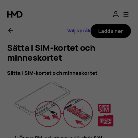
Användarhandbo
för
Välj språk
Ladda ner
Nokia
Sätta i SIM-kortet och
6.2
minneskortet
Sätta i SIM-kortet och minneskortet
Öppna SIM- och minneskortfacket: Sätt