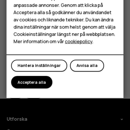
anpassade annonser. Genom att klicka på
enheten skadas, och data på kortet kan gå
Tillbehör
Acceptera alla så godkänner du användandet
förlorade.
av cookies och liknande tekniker. Du kan ändra
HMD Terra M
dina inställningar när som helst genom att välja
Tips
Använd ett snabbt microSD-minneskort på upp
Surfplattor
Cookieinställningar längst ner på webbplatsen.
till 512 GB från en känd tillverkare.
Mer information om vår
cookiepolicy
.
Mitt konto
Hantera inställningar
Avvisa alla
Var detta till hjälp?
Acceptera alla
Ja
Nej
Utforska