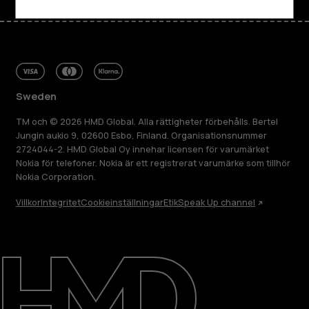
Sweden
TM och © 2026 HMD Global. Alla rättigheter förbehålls. Bertel
Jungin aukio 9, 02600 Esbo, Finland. Organisationsnummer
2724044-2. HMD Global Oy innehar licensen för varumärket
Nokia för telefoner. Nokia är ett registrerat varumärke som tillhör
Nokia Corporation.
Villkor
Integritet
Cookieinställningar
Etik
Speak Up channel
Om
Reparera, återanvända, återvinna
Hållbarhet
Kundservice