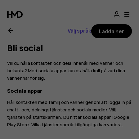
Användarhandbo
för
Välj språk
Ladda ner
Nokia
Bli social
6.2
Vill du hålla kontakten och dela innehåll med vänner och
bekanta? Med sociala appar kan du hålla koll på vad dina
vänner har för sig.
Sociala appar
Håll kontakten med familj och vänner genom att logga in på
chatt- och, delningstjänster och sociala medier. Välj
tjänsten på startskärmen. Du hittar sociala appar i
Google
Play Store
. Vilka tjänster som är tillgängliga kan variera.