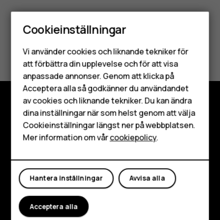
Cookieinställningar
Smartphones
Var detta till hjälp?
Vi använder cookies och liknande tekniker för
Mobiltelefoner
att förbättra din upplevelse och för att visa
Ja
Nej
anpassade annonser. Genom att klicka på
Tillbehör
Acceptera alla så godkänner du användandet
av cookies och liknande tekniker. Du kan ändra
HMD Terra M
dina inställningar när som helst genom att välja
Utforska
Surfplattor
Cookieinställningar längst ner på webbplatsen.
Om
Mer information om vår
cookiepolicy
.
Mitt konto
Planet and people
Kundservice
Hantera inställningar
Avvisa alla
Facebook
Instagram
Tiktok
Youtube
Linkedin
Discord
Acceptera alla