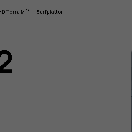
rhandbok
D Terra M
Surfplattor
2