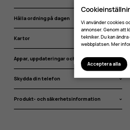
Cookieinställni
Hålla ordning på dagen
Vi använder cookies oc
annonser. Genom att k
tekniker. Du kan ändra 
Kartor
webbplatsen. Mer info
Appar, uppdateringar och säkerhetskopior
Acceptera alla
Skydda din telefon
Produkt- och säkerhetsinformation