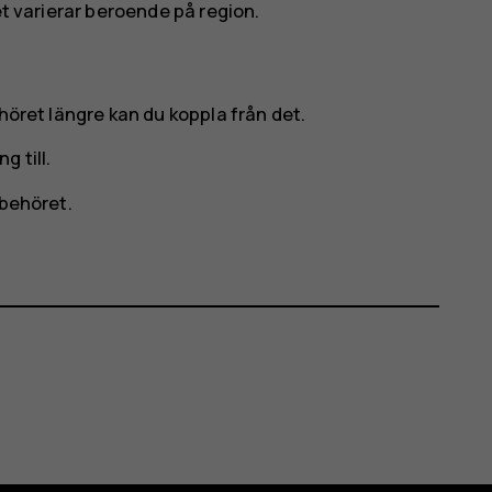
et varierar beroende på region.
höret längre kan du koppla från det.
 till.
lbehöret.