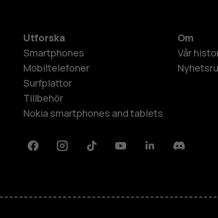
Utforska
Om
Smartphones
Vår histo
Mobiltelefoner
Nyhetsr
Surfplattor
Tillbehör
Nokia smartphones and tablets
Facebook
Instagram
Tiktok
Youtube
Linkedin
Discord