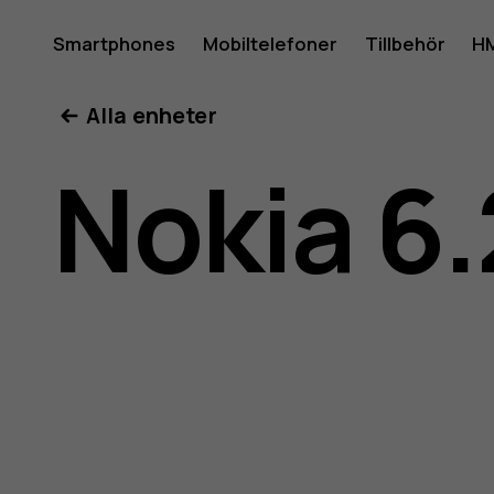
Använda
Smartphones
Mobiltelefoner
Tillbehör
HM
Mitt konto
Alla enheter
för
Nokia 6.
Nokia
6.2