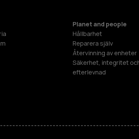
Planet and people
ria
Hållbarhet
um
Reparera själv
Återvinning av enheter
Säkerhet, integritet oc
efterlevnad
Smartphon
Mobiltelefo