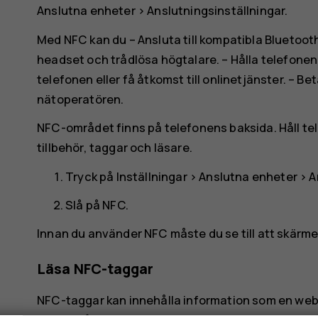
Anslutna enheter
>
Anslutningsinställningar
.
Med NFC kan du – Ansluta till kompatibla Bluetooth
headset och trådlösa högtalare. – Hålla telefonen 
telefonen eller få åtkomst till onlinetjänster. – B
nätoperatören.
NFC-området finns på telefonens baksida. Håll t
tillbehör, taggar och läsare.
Tryck på
Inställningar
>
Anslutna enheter
>
A
Slå på
NFC
.
Innan du använder NFC måste du se till att skärm
Läsa NFC-taggar
NFC-taggar kan innehålla information som en webb