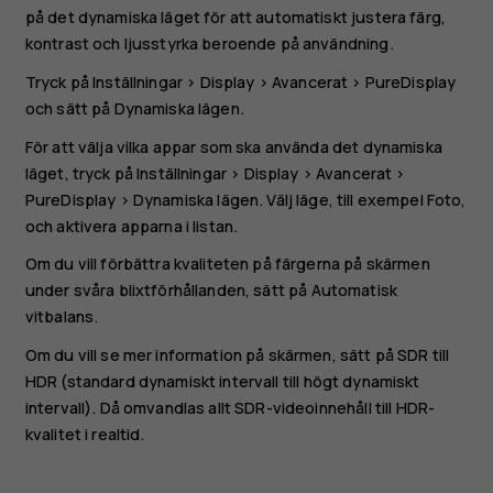
på det dynamiska läget för att automatiskt justera färg,
kontrast och ljusstyrka beroende på användning.
Tryck på
Inställningar
>
Display
>
Avancerat
>
PureDisplay
och sätt på
Dynamiska lägen
.
För att välja vilka appar som ska använda det dynamiska
läget, tryck på
Inställningar
>
Display
>
Avancerat
>
PureDisplay
>
Dynamiska lägen
. Välj läge, till exempel
Foto
,
och aktivera apparna i listan.
Om du vill förbättra kvaliteten på färgerna på skärmen
under svåra blixtförhållanden, sätt på
Automatisk
vitbalans
.
Om du vill se mer information på skärmen, sätt på
SDR till
HDR
(standard dynamiskt intervall till högt dynamiskt
intervall). Då omvandlas allt SDR-videoinnehåll till HDR-
kvalitet i realtid.