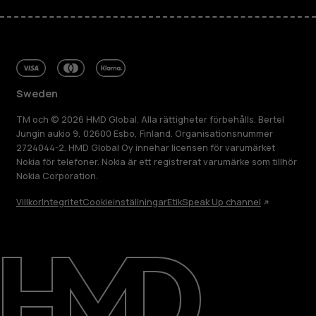
Sweden
TM och © 2026 HMD Global. Alla rättigheter förbehålls. Bertel
Jungin aukio 9, 02600 Esbo, Finland. Organisationsnummer
2724044-2. HMD Global Oy innehar licensen för varumärket
Nokia för telefoner. Nokia är ett registrerat varumärke som tillhör
Nokia Corporation.
Villkor
Integritet
Cookieinställningar
Etik
Speak Up channel
Om
Reparera, återanvända, återvinna
Hållbarhet
Kundservice