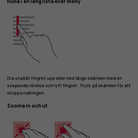
Rulla i en lång lista eller meny
Dra snabbt fingret upp eller ned längs skärmen med en
svepande rörelse och lyft fingret. Tryck på skärmen för att
stoppa rullningen.
Zooma in och ut