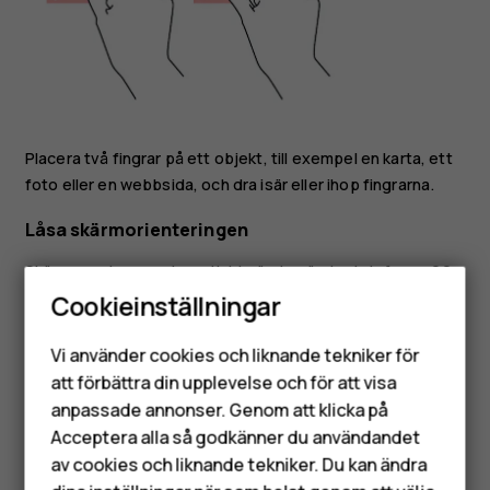
Placera två fingrar på ett objekt, till exempel en karta, ett
foto eller en webbsida, och dra isär eller ihop fingrarna.
Låsa skärmorienteringen
Skärmen roteras automatiskt när du vänder telefonen 90
grader.
Cookieinställningar
Smartphones
Lås skärmen i stående läge genom att svepa nedåt från
Vi använder cookies och liknande tekniker för
skärmens överkant och tryck på
Auto-rotate
.
Mobiltelefoner
att förbättra din upplevelse och för att visa
Använda navigeringsknapparna
anpassade annonser. Genom att klicka på
Tillbehör
Acceptera alla så godkänner du användandet
För att se alla dina appar, svep Hem uppåt
och
av cookies och liknande tekniker. Du kan ändra
HMD Terra M
sedan upp igen.