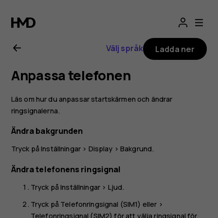
Användarhandbo
för
Välj språk
Ladda ner
Nokia
Anpassa telefonen
6.2
Läs om hur du anpassar startskärmen och ändrar
ringsignalerna.
Ändra bakgrunden
Tryck på
Inställningar
>
Display
>
Bakgrund
.
Ändra telefonens ringsignal
Tryck på
Inställningar
>
Ljud
.
Tryck på
Telefonringsignal (SIM1)
eller >
Telefonringsignal (SIM2)
för att välja ringsignal för