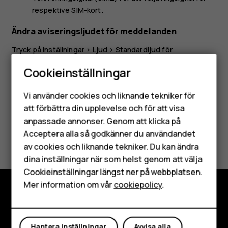
respektive SIM-kort.
Ändra aviseringsljudet för meddelanden
Tryck på
Inställningar
>
Ljud
>
Standardljud för
meddelanden
.
Cookieinställningar
Smartphones
Vi använder cookies och liknande tekniker för
Mobiltelefoner
att förbättra din upplevelse och för att visa
anpassade annonser. Genom att klicka på
Tillbehör
Var detta till hjälp?
Acceptera alla så godkänner du användandet
av cookies och liknande tekniker. Du kan ändra
HMD Terra M
dina inställningar när som helst genom att välja
Ja
Nej
Surfplattor
Cookieinställningar längst ner på webbplatsen.
Mer information om vår
cookiepolicy
.
Mitt konto
Utforska
Om
Hantera inställningar
Avvisa alla