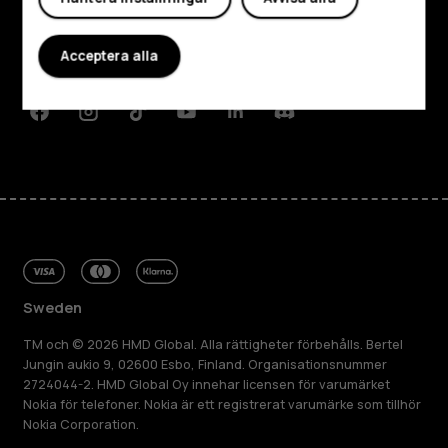
Planet and people
Acceptera alla
Kundservice
Facebook
Instagram
Tiktok
Youtube
Linkedin
Discord
Sweden
TM och © 2026 HMD Global. Alla rättigheter förbehålls. Bertel
Jungin aukio 9, 02600 Esbo, Finland. Organisationsnummer
2724044-2. HMD Global Oy innehar licensen för varumärket
Nokia för telefoner. Nokia är ett registrerat varumärke som tillhör
Nokia Corporation.