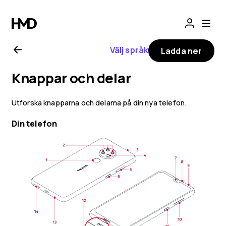
Användarhandbo
för
Välj språk
Ladda ner
Nokia
Knappar och delar
6.2
Utforska knapparna och delarna på din nya telefon.
Din telefon