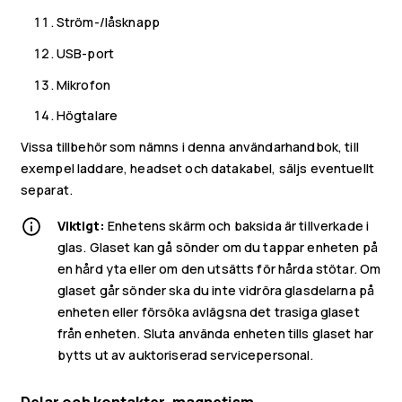
Ström-/låsknapp
USB-port
Mikrofon
Högtalare
Vissa tillbehör som nämns i denna användarhandbok, till
exempel laddare, headset och datakabel, säljs eventuellt
separat.
Smartphones
Viktigt:
Enhetens skärm och baksida är tillverkade i
glas. Glaset kan gå sönder om du tappar enheten på
Mobiltelefoner
en hård yta eller om den utsätts för hårda stötar. Om
Tillbehör
glaset går sönder ska du inte vidröra glasdelarna på
enheten eller försöka avlägsna det trasiga glaset
HMD Terra M
från enheten. Sluta använda enheten tills glaset har
bytts ut av auktoriserad servicepersonal.
Surfplattor