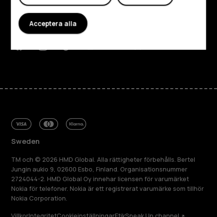
Planet and people
Acceptera alla
Kundservice
Facebook
Instagram
Tiktok
Youtube
Linkedin
Discord
Sweden
TM och © 2026 HMD Global. Alla rättigheter förbehålls. Bertel
Jungin aukio 9, 02600 Esbo, Finland. Organisationsnummer
2724044-2. HMD Global Oy innehar licensen för varumärket
Nokia för telefoner. Nokia är ett registrerat varumärke som tillhör
Nokia Corporation.
Villkor
Integritet
Cookieinställningar
Etik
Speak Up channel