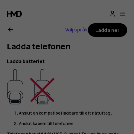
Användarhandbo
för
Välj språk
Ladda ner
Nokia
Ladda telefonen
6.2
Ladda batteriet
Anslut en kompatibel laddare till ett nätuttag.
Anslut kabeln till telefonen.
Telefonen har stöd för USB C-kabel. Du kan även ladda