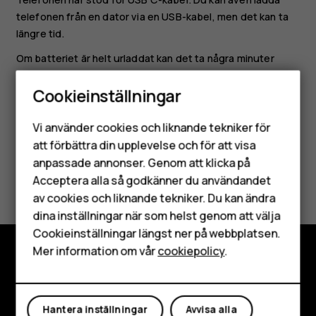
telefonen från en dator via en USB-kabel, men det kan ta
längre tid.
Om batteriet är helt urladdat kan det ta några minuter
innan laddningsindikatorn visas.
Cookieinställningar
Smartphones
Vi använder cookies och liknande tekniker för
Mobiltelefoner
att förbättra din upplevelse och för att visa
anpassade annonser. Genom att klicka på
Tillbehör
Var detta till hjälp?
Acceptera alla så godkänner du användandet
av cookies och liknande tekniker. Du kan ändra
HMD Terra M
Ja
Nej
dina inställningar när som helst genom att välja
Surfplattor
Cookieinställningar längst ner på webbplatsen.
Mer information om vår
cookiepolicy
.
Mitt konto
Utforska
Om
Hantera inställningar
Avvisa alla