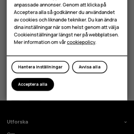
anpassade annonser. Genom att klicka på
höga byggnader. Om du befinner dig på en plats där
Tillbehör
Acceptera alla så godkänner du användandet
användningen av Wi-Fi är begränsad kan du stänga av
av cookies och liknande tekniker. Du kan ändra
HMD Terra M
trådlösa nätverk i telefoninställningarna.
dina inställningar när som helst genom att välja
Tryck på
Inställningar
>
Säkerhet och position
och välj På
Surfplattor
Cookieinställningar längst ner på webbplatsen.
för
Position
.
Mer information om vår
cookiepolicy
.
Mitt konto
Hantera inställningar
Avvisa alla
Var detta till hjälp?
Acceptera alla
Ja
Nej
Utforska