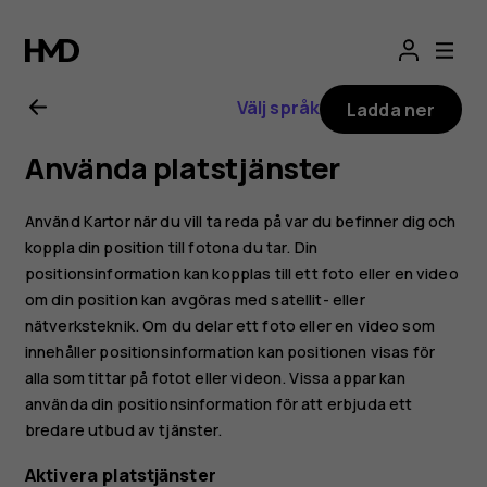
Användarhandbo
för
Välj språk
Ladda ner
Nokia
Använda platstjänster
6.2
Använd Kartor när du vill ta reda på var du befinner dig och
koppla din position till fotona du tar. Din
positionsinformation kan kopplas till ett foto eller en video
om din position kan avgöras med satellit- eller
nätverksteknik. Om du delar ett foto eller en video som
innehåller positionsinformation kan positionen visas för
alla som tittar på fotot eller videon. Vissa appar kan
använda din positionsinformation för att erbjuda ett
bredare utbud av tjänster.
Aktivera platstjänster