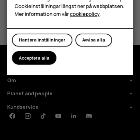
Surfplattor
Cookieinställningar längst ner på webbplatsen.
Mer information om vår
cookiepolicy
.
Var detta till hjälp?
Mitt konto
Ja
Nej
Hantera inställningar
Avvisa alla
Acceptera alla
Utforska
Om
Planet and people
Kundservice
Facebook
Instagram
Tiktok
Youtube
Linkedin
Discord