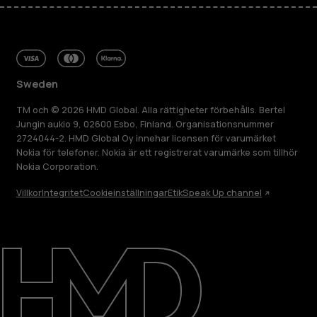
Sweden
TM och © 2026 HMD Global. Alla rättigheter förbehålls. Bertel
Jungin aukio 9, 02600 Esbo, Finland. Organisationsnummer
2724044-2. HMD Global Oy innehar licensen för varumärket
Nokia för telefoner. Nokia är ett registrerat varumärke som tillhör
Nokia Corporation.
Villkor
Integritet
Cookieinställningar
Etik
Speak Up channel
Om
Reparera, återanvända, återvinna
Hållbarhet
Kundservice
Sweden