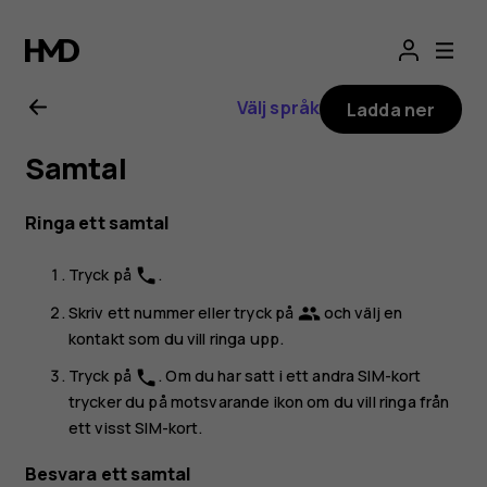
Användarhandbo
för
Välj språk
Ladda ner
Nokia
Samtal
6.2
Ringa ett samtal
Tryck på
.
phone
Skriv ett nummer eller tryck på
och välj en
group
kontakt som du vill ringa upp.
Tryck på
. Om du har satt i ett andra SIM-kort
phone
trycker du på motsvarande ikon om du vill ringa från
ett visst SIM-kort.
Besvara ett samtal