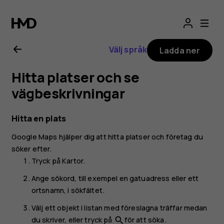
Användarhandbo
för
Välj språk
Ladda ner
Nokia
Hitta platser och se
6.2
vägbeskrivningar
Hitta en plats
Google Maps
hjälper dig att hitta platser och företag du
söker efter.
Tryck på
Kartor
.
Ange sökord, till exempel en gatuadress eller ett
ortsnamn, i sökfältet.
Välj ett objekt i listan med föreslagna träffar medan
du skriver, eller tryck på
för att söka.
search