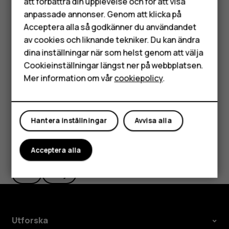
Mobiltelefoner
att förbättra din upplevelse och för att visa
startpunkt trycker du på
Din position
och söker efter
anpassade annonser. Genom att klicka på
en ny startpunkt.
Tillbehör
Acceptera alla så godkänner du användandet
Tryck på
Börja
för att starta navigeringen.
av cookies och liknande tekniker. Du kan ändra
HMD Terra M
dina inställningar när som helst genom att välja
Rutten visas på kartan tillsammans med uppskattad
Surfplattor
ankomsttid. Om du vill se detaljerade vägbeskrivningar
Cookieinställningar längst ner på webbplatsen.
sveper du uppåt från skärmens nederkant.
Mer information om vår
cookiepolicy
.
Mitt konto
Hantera inställningar
Avvisa alla
Var detta till hjälp?
Acceptera alla
Ja
Nej
Utforska