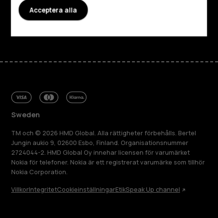
Kundservice
Acceptera alla
Facebook
Instagram
Tiktok
Youtube
Linkedin
Discord
Sweden
TM och © 2026 HMD Global. Alla rättigheter förbehålls. Bertel
Jungin aukio 9, 02600 Esbo, Finland. Organisationsnummer
2724044-2. HMD Global Oy innehar licensen för varumärket
Nokia för telefoner. Nokia är ett registrerat varumärke som tillhör
Nokia Corporation.
Villkor
Integritet
Cookieinställningar
Etik
Speak Up channel
Om