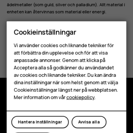
ädelmetaller (som guld, silver och palladium). Allt material i
enheten kan återvinnas som material eller energi.
Cookieinställningar
Smartphones
Vi använder cookies och liknande tekniker för
Mobiltelefoner
att förbättra din upplevelse och för att visa
Var detta till hjälp?
anpassade annonser. Genom att klicka på
Tillbehör
Acceptera alla så godkänner du användandet
Ja
Nej
av cookies och liknande tekniker. Du kan ändra
HMD Terra M
dina inställningar när som helst genom att välja
Surfplattor
Cookieinställningar längst ner på webbplatsen.
Mer information om vår
cookiepolicy
.
Utforska
Mitt konto
Om
Hantera inställningar
Avvisa alla
Planet and people